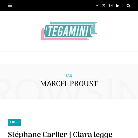
F
X
I
L
a
(
n
i
c
T
s
n
e
w
t
k
b
i
a
e
o
t
g
d
ROWSI
o
t
r
I
TAG
MARCEL PROUST
k
e
a
n
r
m
)
LIBRI
Stéphane Carlier | Clara legge