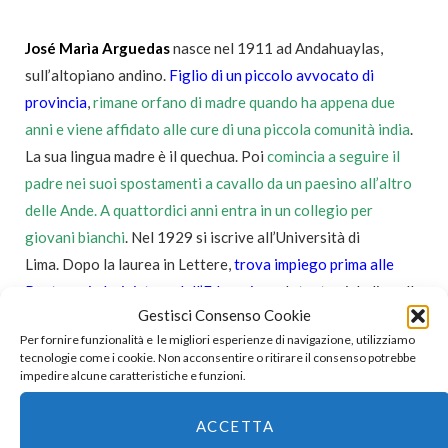
José Marìa Arguedas
nasce nel 1911 ad Andahuaylas,
sull’altopiano andino.
Figlio di un piccolo avvocato di
provincia
,
rimane orfano di madre quando ha appena due
anni e viene affidato alle cure di una piccola comunità india
.
La sua lingua madre è il quechua. Poi
comincia a seguire il
padre nei suoi spostamenti a cavallo da un paesino all’altro
delle Ande. A quattordici anni entra in un collegio per
giovani bianchi
. Nel 1929 si iscrive all’Università di
Lima. Dopo la laurea in Lettere,
trova impiego prima alle
Poste, poi al ministero dell’Educazione
. Intanto si dedica alla
Gestisci Consenso Cookie
scrittura e agli studi:
nel 1957 ottiene la
Per fornire funzionalità e le migliori esperienze di navigazione, utilizziamo
cattedra universitaria di etnologia
.
tecnologie come i cookie. Non acconsentire o ritirare il consenso potrebbe
Soffre di ricorrenti crisi nervose e nel 1966 tenta per la
impedire alcune caratteristiche e funzioni.
prima volta il suicidio con i barbiturici. Riesce nell’intento tre
ACCETTA
anni dopo sparandosi un colpo di rivoltella alla tempia.