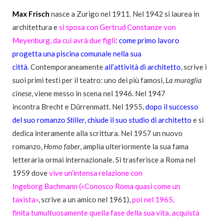
Max Frisch
nasce a Zurigo nel 1911. Nel 1942 si laurea in
architettura e
si sposa con Gertrud Constanze von
Meyenburg, da cui avrà due figli
:
come primo lavoro
progetta una piscina comunale nella sua
città
. Contemporaneamente
all’attività
di architetto
, scrive i
suoi primi testi per il teatro: uno dei più famosi,
La muraglia
cinese
, viene messo in scena nel 1946. Nel 1947
incontra Brecht e Dürrenmatt. Nel 1955,
dopo il successo
del suo romanzo
Stiller
, chiude il suo studio di architetto
e si
dedica interamente alla scrittura. Nel 1957 un nuovo
romanzo,
Homo faber
, amplia ulteriormente la sua fama
letteraria ormai internazionale. Si trasferisce a Roma nel
1959 dove
vive un’intensa relazione con
Ingeborg
Bachmann («Conosco Roma quasi come un
taxista»
, scrive a un amico nel 1961),
poi nel 1965,
finita tumultuosamente quella fase della sua vita, acquista