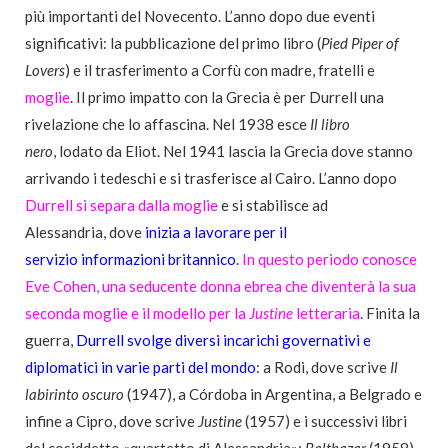
più importanti del Novecento. L’anno dopo due eventi
significativi: la pubblicazione del primo libro (
Pied Piper of
Lovers
) e il trasferimento a Corfù con madre, fratelli e
moglie
. Il primo impatto con la Grecia è per Durrell una
rivelazione che lo affascina. Nel 1938 esce
Il libro
nero
, lodato da Eliot. Nel 1941 lascia la Grecia dove stanno
arrivando i tedeschi e si trasferisce al Cairo. L’anno dopo
Durrell si separa dalla moglie
e si stabilisce ad
Alessandria, dove
inizia a lavorare per il
servizio informazioni britannico
.
In questo periodo conosce
Eve Cohen, una seducente donna ebrea che diventerà la sua
seconda moglie e il modello per la
Justine
letteraria
. Finita la
guerra,
Durrell svolge diversi incarichi governativi e
diplomatici in varie parti del mondo
: a Rodi, dove scrive
Il
labirinto oscuro
(1947), a Córdoba in Argentina, a Belgrado e
infine a Cipro, dove scrive
Justine
(1957) e i successivi libri