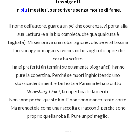
travolgenti.
In
blu
i mestieri, per scrivere senza morire di fame.
Il nome dell’autore, guarda un po’ che coerenza, vi porta alla
sua Lettura (e alla bio completa, che qua qualcuna è
tagliata). Mi sembrava una roba ragionevole: se vi affascina
il personaggio, magari vi viene anche voglia di capire che
cosa ha scritto.
I miei preferiti (in termini strettamente biografici), hanno
pure la copertina. Perché se muori inghiottendo uno
stuzzicadenti mentre fai festa a Panama (e hai scritto
Winesburg, Ohio)
, la copertina te la meriti.
Non sono poche, queste bio. E non sono manco tanto corte.
Ma prendetele come una raccolta di racconti, perché sono
proprio quella roba lì. Pure un po’ meglio.
***