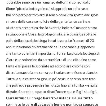
potrebbe sembrare un romanzo dell’ormai consolidato
filone “piccola bottega in cui si approda un po’ a caso
finendo però per trovarci il senso della vita grazie alle gioie
sincere delle cose semplici e della gente tanto carina e
piuttosto eccentrica che fa avanti e indietro” ma non siamo
in Giappone e Clara, la protagonista, si è quasi già rotta le
palle della piccola bottega in cui lavora. Le francesi di 23
anni funzionano diversamente dalle coetanee giapponesi
che tanto volentieri importiamo, forse. La piccola bottega di
Clara è un saloncino da parrucchiera di una cittadina come
tante e lei passa le giornate ad acconciare chiome con
discreta maestria ma senza particolare emozione o slancio.
Tutta la sua esistenza gira un po’ così: un sereno tran tran
che potrebbe proseguire immutato fino alla tomba – e nulla
di male ci sarebbe, a patto di soffocare qua e là gli sbadigli.
Clara intuisce un vago baratro esistenziale, ma tutto
sommato le pare di cavarsela bene e non trova concrete