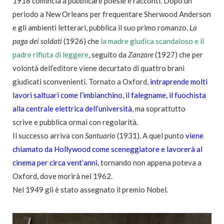
1918 comincia a pubblicare poesie e racconti. Dopo un
periodo a New Orleans per frequentare Sherwood Anderson
e gli ambienti letterari, pubblica il suo primo romanzo,
La
paga dei soldati
(1926) che
la madre giudica scandaloso e il
padre rifiuta di leggere
, seguito da
Zanzare
(1927) che per
volontà dell’editore viene decurtato di quattro brani
giudicati sconvenienti. Tornato a Oxford,
intraprende molti
lavori saltuari come l’imbianchino, il falegname, il fuochista
alla centrale elettrica dell’università
, ma soprattutto
scrive e pubblica ormai con regolarità.
Il successo arriva con
Santuario
(1931). A quel punto
viene
chiamato da Hollywood come sceneggiatore e lavorerà al
cinema per circa vent’anni
, tornando non appena poteva a
Oxford, dove morirà nel 1962.
Nel 1949 gli è stato assegnato il premio Nobel.