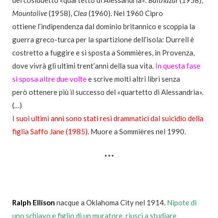
del cosiddetto «quartetto di Alessandria»:
Balthazar
(1958),
Mountolive
(1958),
Clea
(1960). Nel 1960 Cipro
ottiene l’indipendenza dal dominio britannico e scoppia la
guerra greco-turca per la spartizione dell’isola: Durrell è
costretto a fuggire e si sposta a Sommières, in Provenza,
dove vivrà gli ultimi trent’anni della sua vita.
In questa fase
si sposa altre due volte
e scrive molti altri libri senza
però ottenere più il successo del «quartetto di Alessandria».
(…)
I suoi ultimi anni sono stati resi drammatici dal suicidio della
figlia Saffo Jane (1985)
. Muore a Sommières nel 1990.
***
Ralph Ellison
nacque a Oklahoma City nel 1914.
Nipote di
uno schiavo e figlio di un muratore,
riuscì a studiare