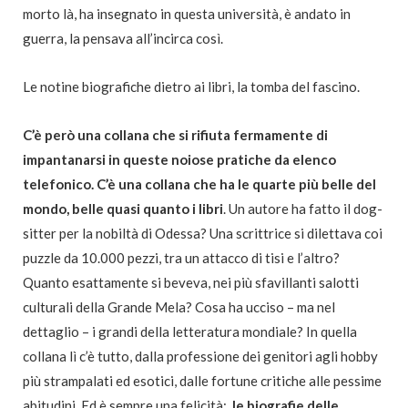
morto là, ha insegnato in questa università, è andato in
guerra, la pensava all’incirca così.
Le notine biografiche dietro ai libri, la tomba del fascino.
C’è però una collana che si rifiuta fermamente di
impantanarsi in queste noiose pratiche da elenco
telefonico. C’è una collana che ha le quarte più belle del
mondo, belle quasi quanto i libri
. Un autore ha fatto il dog-
sitter per la nobiltà di Odessa? Una scrittrice si dilettava coi
puzzle da 10.000 pezzi, tra un attacco di tisi e l’altro?
Quanto esattamente si beveva, nei più sfavillanti salotti
culturali della Grande Mela? Cosa ha ucciso – ma nel
dettaglio – i grandi della letteratura mondiale? In quella
collana lì c’è tutto, dalla professione dei genitori agli hobby
più strampalati ed esotici, dalle fortune critiche alle pessime
abitudini. Ed è sempre una felicità:
le biografie delle