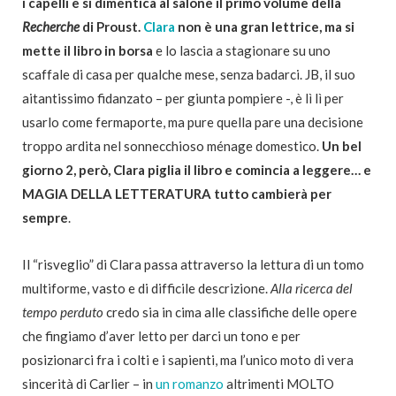
i capelli e si dimentica al salone il primo volume della
Recherche
di Proust.
Clara
non è una gran lettrice, ma si
mette il libro in borsa
e lo lascia a stagionare su uno
scaffale di casa per qualche mese, senza badarci. JB, il suo
aitantissimo fidanzato – per giunta pompiere -, è lì lì per
usarlo come fermaporte, ma pure quella pare una decisione
troppo ardita nel sonnecchioso ménage domestico.
Un bel
giorno 2, però, Clara piglia il libro e comincia a leggere… e
MAGIA DELLA LETTERATURA tutto cambierà per
sempre
.
Il “risveglio” di Clara passa attraverso la lettura di un tomo
multiforme, vasto e di difficile descrizione.
Alla ricerca del
tempo perduto
credo sia in cima alle classifiche delle opere
che fingiamo d’aver letto per darci un tono e per
posizionarci fra i colti e i sapienti, ma l’unico moto di vera
sincerità di Carlier – in
un romanzo
altrimenti MOLTO