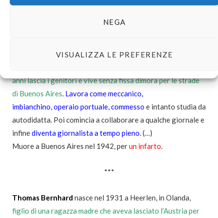
***
NEGA
Roberto Arlt
nasce a Buenos Aires nel 1900. Figlio di
immigrati europei
(il padre prussiano, severissimo), fin da
VISUALIZZA LE PREFERENZE
bambino si ribella alla rigida educazione familiare. A sedici
anni lascia i genitori e vive senza fissa dimora per le strade
di Buenos Aires
.
Lavora come meccanico,
imbianchino, operaio portuale, commesso
e intanto studia da
autodidatta. Poi comincia a collaborare a qualche giornale e
infine
diventa giornalista a tempo pieno
. (…)
Muore a Buenos Aires nel 1942, per
un infarto
.
***
Thomas Bernhard
nasce nel 1931 a Heerlen, in Olanda,
figlio di una ragazza madre che aveva lasciato l’Austria per