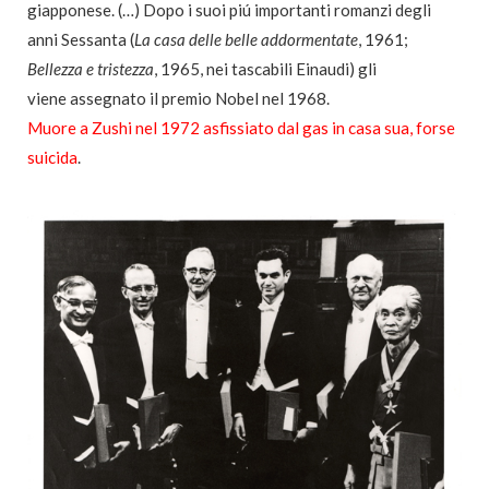
giapponese. (…) Dopo i suoi piú importanti romanzi degli
anni Sessanta (
La casa delle belle addormentate
, 1961;
Bellezza e tristezza
, 1965, nei tascabili Einaudi) gli
viene assegnato il premio Nobel nel 1968.
Muore a Zushi nel 1972 asfissiato dal gas in casa sua, forse
suicida
.