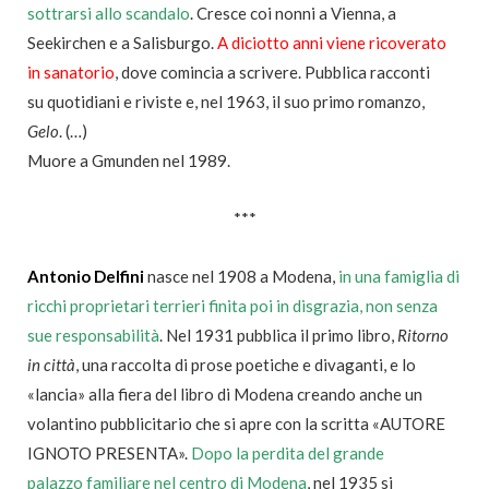
sottrarsi allo scandalo
. Cresce coi nonni a Vienna, a
Seekirchen e a Salisburgo.
A diciotto anni viene ricoverato
in sanatorio
, dove comincia a scrivere. Pubblica racconti
su quotidiani e riviste e, nel 1963, il suo primo romanzo,
Gelo
. (…)
Muore a Gmunden nel 1989.
***
Antonio Delfini
nasce nel 1908 a Modena,
in una famiglia di
ricchi proprietari terrieri finita poi in disgrazia, non senza
sue responsabilità
. Nel 1931 pubblica il primo libro,
Ritorno
in città
, una raccolta di prose poetiche e divaganti, e lo
«lancia» alla fiera del libro di Modena creando anche un
volantino pubblicitario che si apre con la scritta «AUTORE
IGNOTO PRESENTA».
Dopo la perdita del grande
palazzo familiare nel centro di Modena
, nel 1935 si