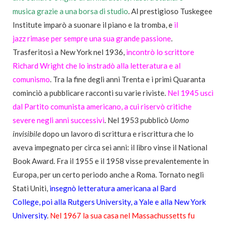
musica
grazie a una borsa di studio
. Al prestigioso Tuskegee
Institute imparò a suonare il piano e la tromba, e
il
jazz rimase per sempre una sua grande passione
.
Trasferitosi a New York nel 1936,
incontrò lo scrittore
Richard Wright che lo instradò alla letteratura e al
comunismo
. Tra la fine degli anni Trenta e i primi Quaranta
cominciò a pubblicare racconti su varie riviste.
Nel 1945 uscì
dal Partito comunista americano, a cui riservò critiche
severe negli anni successivi
. Nel 1953 pubblicò
Uomo
invisibile
dopo un lavoro di scrittura e riscrittura che lo
aveva impegnato per circa sei anni: il libro vinse il National
Book Award. Fra il 1955 e il 1958 visse prevalentemente in
Europa, per un certo periodo anche a Roma. Tornato negli
Stati Uniti,
insegnò letteratura americana al Bard
College, poi alla Rutgers University, a Yale e alla New York
University
.
Nel 1967 la sua casa nel Massachussetts fu