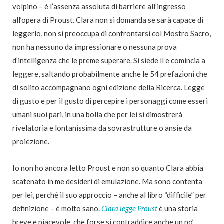
volpino – è l’assenza assoluta di barriere all’ingresso
all’opera di Proust. Clara non si domanda se sarà capace di
leggerlo, non si preoccupa di confrontarsi col Mostro Sacro,
non ha nessuno da impressionare o nessuna prova
d’intelligenza che le preme superare. Si siede lì e comincia a
leggere, saltando probabilmente anche le 54 prefazioni che
di solito accompagnano ogni edizione della Ricerca. Legge
di gusto e per il gusto di percepire i personaggi come esseri
umani suoi pari, in una bolla che per lei si dimostrerà
rivelatoria e lontanissima da sovrastrutture o ansie da
proiezione.
Io non ho ancora letto Proust e non so quanto Clara abbia
scatenato in me desideri di emulazione. Ma sono contenta
per lei, perché il suo approccio – anche al libro “difficile” per
definizione – è molto sano.
Clara legge Proust
è una storia
breve e piacevole, che forse si contraddice anche un po’,