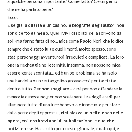
a qualche persona importante? Com’è fatto? C’è un genio
che ne ha parlato bene?
Ecco.
E se già la quarta è un casino, le biografie degli autori non
sono certo da meno
. Quelli vivi, di solito, se la scrivono da
soli (ma fanno finta di no… mica come Paolo Nori, che lo dice
sempre che è stato lui) e quelli morti, molto spesso, sono
stati personaggi avventurosi, irrequieti e complicati. La loro
opera riecheggia nell’eternità, insomma, non possono mica
essere gente scontata… ed è un bel problema, se hai solo
una bandella o un rettangolino grosso così per farci star
dentro tutto.
Per non sbagliare
– cioè per non offendere la
memoria di nessuno, per non scatenare l’ira degli eredi, per
illuminare tutto di una luce benevola e innocua, e per stare
dalla parte degli oppressi -,
ci si piazza un bell’elenco delle
opere, coi loro bravi anni di pubblicazione, e qualche
notizia-base
. Ha scritto per questo giornale, è nato qui, è