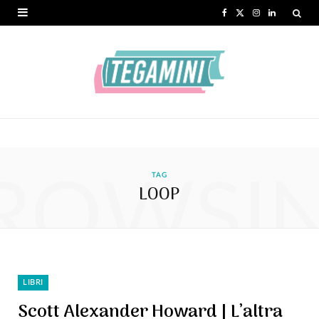
F
X
I
L
a
(
n
i
c
T
s
n
e
w
t
k
b
i
a
e
o
t
g
d
ROWSI
o
t
r
I
TAG
LOOP
k
e
a
n
r
m
)
LIBRI
Scott Alexander Howard | L’altra