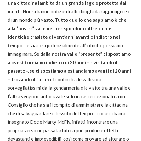
una cittadina lambita da un grande lago e protetta dai
monti.
Non si hanno notizie di altri luoghi da raggiungere o
di un mondo più vasto.
Tutto quello che sappiamo è che
alla “nostra” valle ne corrispondono altre, copie
identiche traslate di vent’anni avanti o indietro nel
tempo
– e via così potenzialmente all’infinito, possiamo
immaginare.
Se dalla nostra valle “presente” ci spostiamo
a ovest torniamo indietro di 20 anni – rivisitando il
passato -, se ci spostiamo a est andiamo avanti di 20 anni
– trovando il futuro
. I confini tra le valli sono
sorvegliatissimi dalla gendarmeria e le visite tra una valle e
l’altra vengono autorizzate solo in casi eccezionali da un
Consiglio che ha sia il compito di amministrare la cittadina
che di salvaguardare il tessuto del tempo – come ci hanno
insegnato Doc e Marty McFly, infatti, incontrare una
propria versione passata/futura può produrre effetti
devastanti e imprevedibili, così come provare ad alterare o