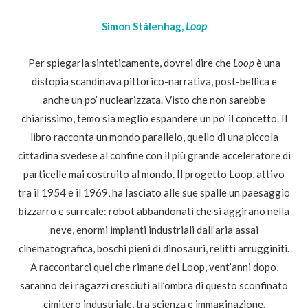
Simon Stålenhag,
Loop
Per spiegarla sinteticamente, dovrei dire che
Loop
è una
distopia scandinava pittorico-narrativa, post-bellica e
anche un po’ nuclearizzata. Visto che non sarebbe
chiarissimo, temo sia meglio espandere un po’ il concetto. Il
libro racconta un mondo parallelo, quello di una piccola
cittadina svedese al confine con il più grande acceleratore di
particelle mai costruito al mondo. Il progetto Loop, attivo
tra il 1954 e il 1969, ha lasciato alle sue spalle un paesaggio
bizzarro e surreale: robot abbandonati che si aggirano nella
neve, enormi impianti industriali dall’aria assai
cinematografica, boschi pieni di dinosauri, relitti arrugginiti.
A raccontarci quel che rimane del Loop, vent’anni dopo,
saranno dei ragazzi cresciuti all’ombra di questo sconfinato
cimitero industriale, tra scienza e immaginazione.