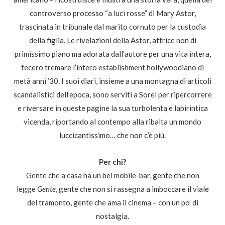
controverso processo “a luci rosse” di Mary Astor,
trascinata in tribunale dal marito cornuto per la custodia
della figlia. Le rivelazioni della Astor, attrice non di
primissimo piano ma adorata dall’autore per una vita intera,
fecero tremare l’intero establishment hollywoodiano di
metà anni ’30. I suoi diari, insieme a una montagna di articoli
scandalistici dell’epoca, sono serviti a Sorel per ripercorrere
e riversare in queste pagine la sua turbolenta e labirintica
vicenda, riportando al contempo alla ribalta un mondo
luccicantissimo… che non c’è più.
Per chi?
Gente che a casa ha un bel mobile-bar, gente che non
legge
Gente
, gente che non si rassegna a imboccare il viale
del tramonto, gente che ama il cinema – con un po’ di
nostalgia.