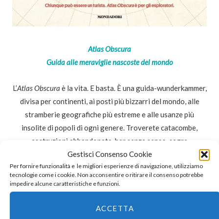
Atlas Obscura
Guida alle meraviglie nascoste del mondo
L’
Atlas Obscura
è la vita. E basta. È una guida-wunderkammer,
divisa per continenti, ai posti più bizzarri del mondo, alle
stramberie geografiche più estreme e alle usanze più
insolite di popoli di ogni genere. Troverete catacombe,
costruzioni abbandonate, bar senza senso, sagre
dimenticate, musei assurdi, manifestazioni naturali rarissime
Gestisci Consenso Cookie
Per fornire funzionalità e le migliori esperienze di navigazione, utilizziamo
e angoli pressoché inesplorati. Ogni meta è
tecnologie come i cookie. Non acconsentire o ritirare il consenso potrebbe
abbondantemente illustrata e raccontata con il gusto
impedire alcune caratteristiche e funzioni.
autentico della scoperta.
ACCETTA