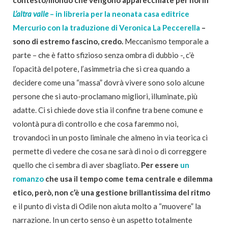
L’altra valle
– in libreria per la neonata casa editrice
Mercurio con la traduzione di Veronica La Peccerella
–
sono di estremo fascino, credo.
Meccanismo temporale a
parte – che è fatto sfizioso senza ombra di dubbio -, c’è
l’opacità del potere, l’asimmetria che si crea quando a
decidere come una “massa” dovrà vivere sono solo alcune
persone che si auto-proclamano migliori, illuminate, più
adatte. Ci si chiede dove stia il confine tra bene comune e
volontà pura di controllo e che cosa faremmo noi,
trovandoci in un posto liminale che almeno in via teorica ci
permette di vedere che cosa ne sarà di noi o di correggere
quello che ci sembra di aver sbagliato.
Per essere
un
romanzo
che usa il tempo come tema centrale e dilemma
etico, però, non c’è una gestione brillantissima del ritmo
e il punto di vista di Odile non aiuta molto a “muovere” la
narrazione. In un certo senso è un aspetto totalmente