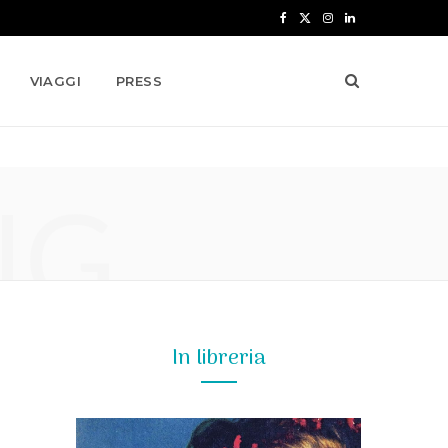
F
X
I
L
a
(
n
i
VIAGGI
PRESS
c
T
s
n
e
w
t
k
b
i
a
e
NG
o
t
g
d
o
t
r
I
k
e
a
n
r
m
)
In libreria