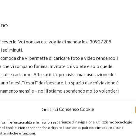
ADO
riceverle. Voi non avrete voglia di mandarle a 30927209
 sei minuti.
comoda che vi permette di caricare foto e video rendendoli
a che vi rompano l’anima. Invitate chi volete e solo quelle
ali e caricarne. Altre utilità: precisissima misurazione del
o i mesi, “tesori” da ripescare. Lo spazio d’archiviazione è
bonamento mensile – noi li stiamo spendendo molto volentieri
Gestisci Consenso Cookie
 fornire funzionalità e le migliori esperienze di navigazione, utilizziamo tecnologie
e i cookie. Non acconsentire o ritirare il consenso potrebbe impedire alcune
atteristiche e funzioni.