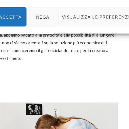
ACCETTA
NEGA
VISUALIZZA LE PREFERENZ
senso preventivo di sconfitta, ma facciamoci forza. Avrete
ey e vi auguro di poterci riuscire, se le vostre ambizioni
 abbiamo badato alla praticità e alla possibilità di allungare il
, non ci siamo orientati sulla soluzione più economica del
ora ricominceremo il giro riciclando tutto per la creatura
investimento.