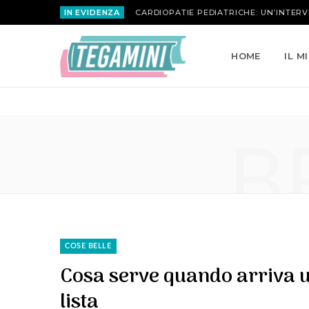
IN EVIDENZA
MARIA ATTANASIO | LA ROSA INVERSA
HOME
IL M
B
COSE BELLE
Cosa serve quando arriva 
lista