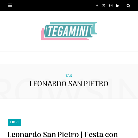
F
X
I
L
a
(
n
i
c
T
s
n
e
w
t
k
b
i
a
e
o
t
g
d
ROWSI
o
t
r
I
TAG
LEONARDO SAN PIETRO
k
e
a
n
r
m
)
LIBRI
Leonardo San Pietro | Festa con