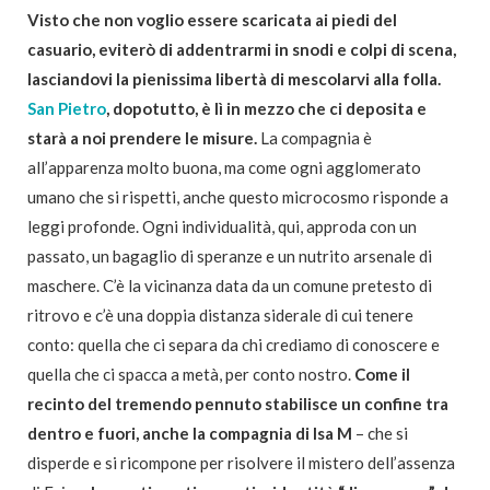
Visto che non voglio essere scaricata ai piedi del
casuario, eviterò di addentrarmi in snodi e colpi di scena,
lasciandovi la pienissima libertà di mescolarvi alla folla.
San Pietro
, dopotutto, è lì in mezzo che ci deposita e
starà a noi prendere le misure.
La compagnia è
all’apparenza molto buona, ma come ogni agglomerato
umano che si rispetti, anche questo microcosmo risponde a
leggi profonde. Ogni individualità, qui, approda con un
passato, un bagaglio di speranze e un nutrito arsenale di
maschere. C’è la vicinanza data da un comune pretesto di
ritrovo e c’è una doppia distanza siderale di cui tenere
conto: quella che ci separa da chi crediamo di conoscere e
quella che ci spacca a metà, per conto nostro.
Come il
recinto del tremendo pennuto stabilisce un confine tra
dentro e fuori, anche la compagnia di Isa M
– che si
disperde e si ricompone per risolvere il mistero dell’assenza