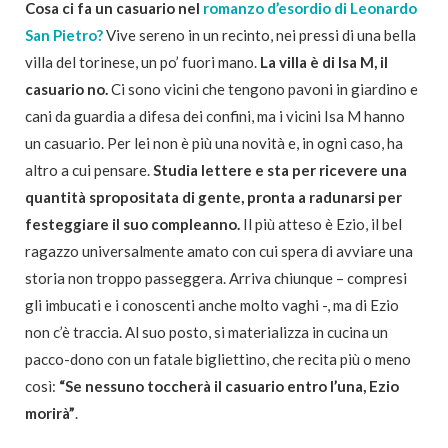
Cosa ci fa un casuario nel
romanzo d’esordio di Leonardo
San Pietro?
Vive sereno in un recinto, nei pressi di una bella
villa del torinese, un po’ fuori mano.
La villa è di Isa M, il
casuario no.
Ci sono vicini che tengono pavoni in giardino e
cani da guardia a difesa dei confini, ma i vicini Isa M hanno
un casuario. Per lei non è più una novità e, in ogni caso, ha
altro a cui pensare.
Studia lettere e sta per ricevere una
quantità spropositata di gente, pronta a radunarsi per
festeggiare il suo compleanno.
Il più atteso è Ezio, il bel
ragazzo universalmente amato con cui spera di avviare una
storia non troppo passeggera. Arriva chiunque – compresi
gli imbucati e i conoscenti anche molto vaghi -, ma di Ezio
non c’è traccia. Al suo posto, si materializza in cucina un
pacco-dono con un fatale bigliettino, che recita più o meno
così:
“Se nessuno toccherà il casuario entro l’una, Ezio
morirà”
.