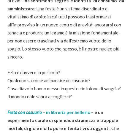
di Ezio –
ha sentimenti segreti e identità “di consumo” da
amministrare.
Una festa è un sistema disordinato e
vitalissimo di orbite in cui tutti possono trasformarsi
all’improvviso in un nuovo centro di gravità: ancorarsi con
tenacia e produrre un legame è la missione fondamentale,
per non essere trascinati via dall’estremo vuoto dello
spazio. Lo stesso vuoto che, spesso, è il nostro nucleo più
sincero.
Ezio è davvero in pericolo?
Qualcuno sa come ammansire un casuario?
Cosa diavolo hanno messo in questo ciotolone di sangria?
Il mondo reale saprà accoglierci?
Festa con casuario
– in libreria per Sellerio
– è un
esperimento corale di splendida stranezza e trappole
mortali, di gioie molto pure e tentativi struggenti.
Che