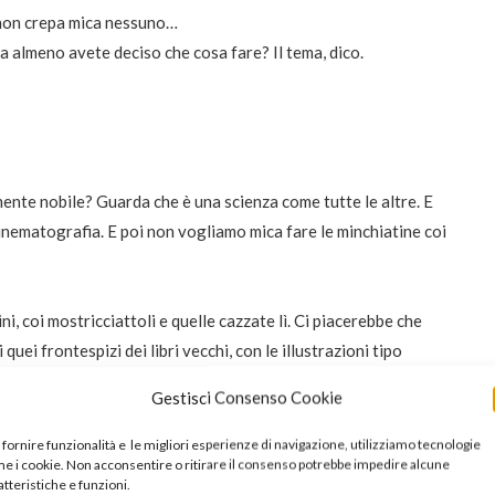
 non crepa mica nessuno…
a almeno avete deciso che cosa fare? Il tema, dico.
nte nobile? Guarda che è una scienza come tutte le altre. E
cinematografia. E poi non vogliamo mica fare le minchiatine coi
 coi mostricciattoli e quelle cazzate lì. Ci piacerebbe che
quei frontespizi dei libri vecchi, con le illustrazioni tipo
fare così, che non è tamarro e riusciamo a metterci i
Gestisci Consenso Cookie
e palle e siamo belli felici tutti quanti.
e e l’asinello, basta che vi muovete.
 fornire funzionalità e le migliori esperienze di navigazione, utilizziamo tecnologie
e i cookie. Non acconsentire o ritirare il consenso potrebbe impedire alcune
atteristiche e funzioni.