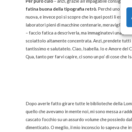
Per puro culo
– anzi, grazie all’impagabile consiglio de
fatina buona della tipografia retrò
. Perché uno pensa 
nuova, e invece poi si scopre che in quei posti lì esist
laboratori pieni di macchine centenarie, meravigliosi fog
– faccio fatica a descriverla, ma immaginatevi una pers
scoiattolo altamente concentrata. Anzi, prendete tutti 
tantissimo e salutatelo. Ciao, Isabella. Io e Amore de
Qua, tanto per farvi capire, ci sono un po’ di cose che I
Dopo averle fatto girare tutte le biblioteche della Lomb
quello che avevamo in mente noi, mi sono messa a raddriz
cascato l’occhio su un assurdo volume che possiedo da
dimenticato. O meglio, il mio inconscio lo sapeva che i