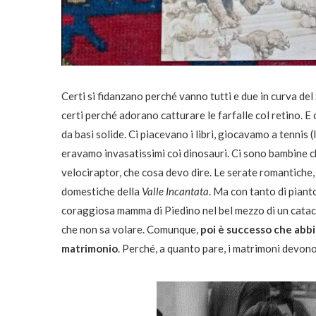
Certi si fidanzano perché vanno tutti e due in curva del
certi perché adorano catturare le farfalle col retino. E
da basi solide. Ci piacevano i libri, giocavamo a tennis 
eravamo invasatissimi coi dinosauri. Ci sono bambine c
velociraptor, che cosa devo dire. Le serate romantiche, a
domestiche della
Valle Incantata
. Ma con tanto di piant
coraggiosa mamma di Piedino nel bel mezzo di un catacli
che non sa volare. Comunque,
poi è successo che abbi
matrimonio
. Perché, a quanto pare, i matrimoni devon