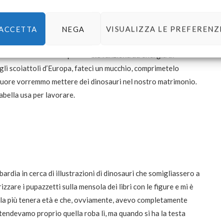
lla
mamma della Pupa-gallina-Igina
–
ci siamo imbattuti nella
che a Rho ci siano solo la nebbia e i baracconi della fiera
ono anche delle giovani donne che decidono di mettere su dei
ACCETTA
NEGA
VISUALIZZA LE PREFERENZ
li di carta e caratterini mobili. Isabella – regina di
Letterink
ona di un metro e cinquanta che funziona ad energia di
gli scoiattoli d’Europa, fateci un mucchio, comprimetelo
l Cuore vorremmo mettere dei dinosauri nel nostro matrimonio.
sabella usa per lavorare.
ardia in cerca di illustrazioni di dinosauri che somigliassero a
zare i pupazzetti sulla mensola dei libri con le figure e mi è
lla più tenera età e che, ovviamente, avevo completamente
ntendevamo proprio quella roba lì, ma quando si ha la testa