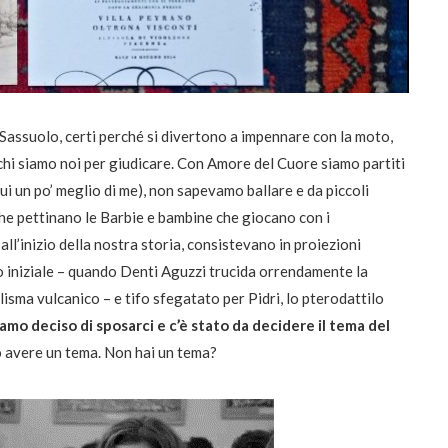
 Sassuolo, certi perché si divertono a impennare con la moto,
 chi siamo noi per giudicare. Con Amore del Cuore siamo partiti
(lui un po’ meglio di me), non sapevamo ballare e da piccoli
he pettinano le Barbie e bambine che giocano con i
ll’inizio della nostra storia, consistevano in proiezioni
o iniziale – quando Denti Aguzzi trucida orrendamente la
sma vulcanico – e tifo sfegatato per Pidri, lo pterodattilo
amo deciso di sposarci e c’è stato da decidere il tema del
o avere un tema. Non hai un tema?