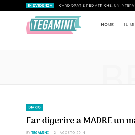
IN EVIDENZA
MARIA ATTANASIO | LA ROSA INVERSA
HOME
IL M
B
DIARIO
Far digerire a MADRE un ma
BY
TEGAMINI
21 AGOSTO 2014