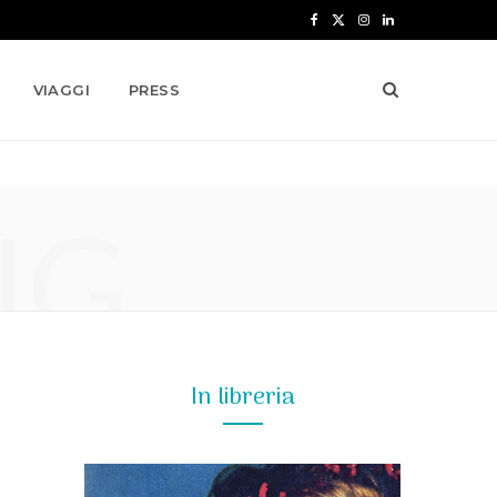
F
X
I
L
a
(
n
i
VIAGGI
PRESS
c
T
s
n
e
w
t
k
b
i
a
e
NG
o
t
g
d
o
t
r
I
k
e
a
n
r
m
)
In libreria