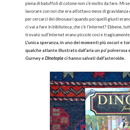
piena di batuffoli di cotone non c’è molto da fare. Mi s
lavorare con noi che era all’ottavo mese di gravidanza e
per cercarci dei dinosauri quando poi quelli giusti erano
ci vai a fare in biblioteca, che c’è l’internet? Ebbene,
trovato sull’internet erano piccole così e tragicament
L’unica speranza, in uno dei momenti più oscuri e to
qualche atlante illustrato dall’aria un po’ polverosa
Gurney e
Dinotopia
ci hanno salvati dall’asteroide
.