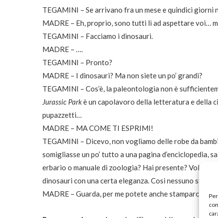
TEGAMINI – Se arrivano fra un mese e quindici giorni
MADRE – Eh, proprio, sono tutti lì ad aspettare voi… m
TEGAMINI – Facciamo i dinosauri.
MADRE – ….
TEGAMINI – Pronto?
MADRE – I dinosauri? Ma non siete un po’ grandi?
TEGAMINI – Cos’è, la paleontologia non è sufficienteme
Jurassic Park
è un capolavoro della letteratura e della 
pupazzetti…
MADRE – MA COME TI ESPRIMI!
TEGAMINI – Dicevo, non vogliamo delle robe da bambini,
somigliasse un po’ tutto a una pagina d’enciclopedia, sai 
erbario o manuale di zoologia? Hai presente? Volevamo 
dinosauri con una certa eleganza. Così nessuno straccia l
MADRE – Guarda, per me potete anche stamparci su il bu
Per
com
car