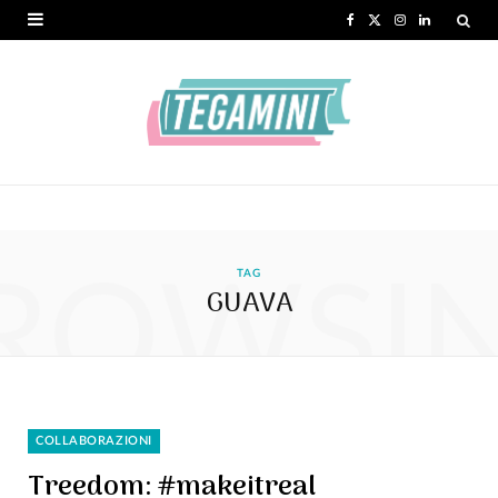
F
X
I
L
a
(
n
i
c
T
s
n
e
w
t
k
b
i
a
e
o
t
g
d
ROWSI
o
t
r
I
TAG
GUAVA
k
e
a
n
r
m
)
COLLABORAZIONI
Treedom: #makeitreal