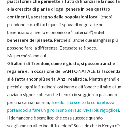
piattaforma che permette a tutti di finanziare la nascita
e la crescita di piante di ogni genere in ben quattro
continenti, a sostegno delle popolazioni locali
(che si
prendono cura di tutti questi spavaldi vegetali e ne
beneficiano a livello economico e “materiale”)
e del
benessere del pianeta
. Perché sì, anche due manghi in più
possono fare la differenza. E scusate se è poco.
Ma perché siamo qui.
Gli alberi di Treedom, come è giusto, si possono anche
regalare e, in occasione del SANTO NATALE, la faccenda
si è fatta ancor più seria. Anzi, realistica.
Mentre grandi e
piccini di ogni latitudine si ostinano a diffondere il mito di un
anziano signore obeso che ti entra in soggiorno passando
per una canna fumaria,
Treedom ha scelto la concretezza,
portandoci a fare un giro in uno dei suoi vivai più rigogliosi
.
Il domandone è semplice: che cosa succede quando
scegliamo un alberino di Treedom? Succede che in Kenya c’è