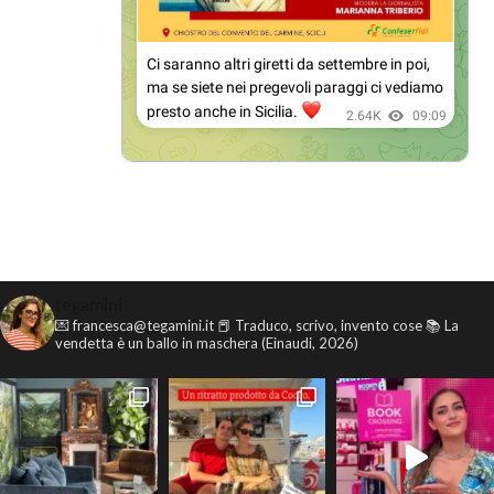
tegamini
💌 francesca@tegamini.it
📕 Traduco, scrivo, invento cose
📚 La
vendetta è un ballo in maschera (Einaudi, 2026)