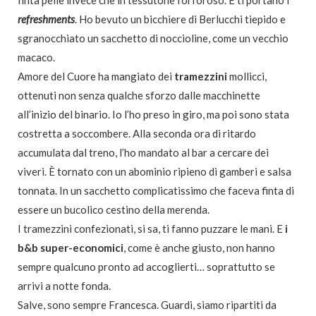
finta pelle invece che in tessutone forforoso. E ti portano i
refreshments
. Ho bevuto un bicchiere di Berlucchi tiepido e
sgranocchiato un sacchetto di noccioline, come un vecchio
macaco.
Amore del Cuore ha mangiato dei
tramezzini
mollicci,
ottenuti non senza qualche sforzo dalle macchinette
all’inizio del binario. Io l’ho preso in giro, ma poi sono stata
costretta a soccombere. Alla seconda ora di ritardo
accumulata dal treno, l’ho mandato al bar a cercare dei
viveri. È tornato con un abominio ripieno di gamberi e salsa
tonnata. In un sacchetto complicatissimo che faceva finta di
essere un bucolico cestino della merenda.
I tramezzini confezionati, si sa, ti fanno puzzare le mani. E
i
b&b super-economici
, come è anche giusto, non hanno
sempre qualcuno pronto ad accoglierti… soprattutto se
arrivi a notte fonda.
Salve, sono sempre Francesca. Guardi, siamo ripartiti da