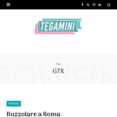
F
X
I
L
a
(
n
i
c
T
s
n
e
w
t
k
b
i
a
e
o
t
g
d
ROWSI
o
t
r
I
TAG
G7X
k
e
a
n
r
m
)
VIAGGI
Ruzzolare a Roma