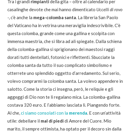
Tra i grandi
rimpianti
della gita – oltre al calendario per
casalinghe devote che mai hanno dimenticato
Uccelli di rovo
-, c’è anche la
mega-colomba
santa
. La libreria San Paolo
del Vaticano ha in vetrina una meraviglia indescrivibile. C’è
questa colomba, grande come una gallina e scolpita con
immensa maestria, che si libra ad ali spiegate. Dalla schiena
della colomba-gallina si sprigionano dei maestosi raggi
dorati tutti dentellati, fotonici e riflettenti. Sbucciate la
colomba santa da tutto il suo complicato simbolismo e
otterrete uno splendido oggetto d’arredamento. Sul serio,
volevo comprarmi la colomba santa. La volevo appendere in
salotto. Come la storia ci insegna, però, le reliquie e gli
aggeggi di Dio non te li regalano mica. La colomba-gallina
costava 320 euro. E l’abbiamo lasciata lì. Piangendo forte.
Al che,
ci siamo consolati con la
merenda
. E con un’attività
utile: debellare il
mal di piedi
di Amore del Cuore. Mio
marito, il sempre ottimista, ha optato per il decoro sin dalla