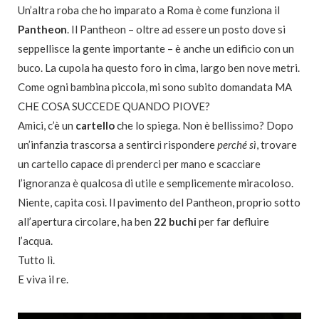
Un’altra roba che ho imparato a Roma è come funziona il
Pantheon
. Il Pantheon – oltre ad essere un posto dove si
seppellisce la gente importante – è anche un edificio con un
buco. La cupola ha questo foro in cima, largo ben nove metri.
Come ogni bambina piccola, mi sono subito domandata MA
CHE COSA SUCCEDE QUANDO PIOVE?
Amici, c’è un
cartello
che lo spiega. Non è bellissimo? Dopo
un’infanzia trascorsa a sentirci rispondere
perché sì
, trovare
un cartello capace di prenderci per mano e scacciare
l’ignoranza è qualcosa di utile e semplicemente miracoloso.
Niente, capita così. Il pavimento del Pantheon, proprio sotto
all’apertura circolare, ha ben
22 buchi
per far defluire
l’acqua.
Tutto lì.
E viva il re.