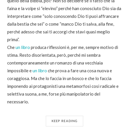
quello della Bibbia, poi? Non so decidere se il fatto che la
faina e la volpe si “elevino” perché han conosciuto Dio sia da
interpretare come “solo conoscendo Dio ti puoi affrancare
dalla bestia che sei” o come “manco Dio ti salva, alla fine,
perché adesso che sai ti accorgi che stavi quasi meglio
prima”.
Che
un libro
produca riflessioni è, per me, sempre motivo di
stima. Resto disorientata, però, perché mi sembra
contemporaneamente un romanzo di una vecchiaia
impossibile e
un libro
che prova a fare una cosa nuova e
coraggiosa. Ma che lo faccia in un bosco e che lo faccia
imponendo ai protagonisti una metamorfosi così radicale e
selettiva suona, a me, forse più manipolatorio del
necessario.
KEEP READING