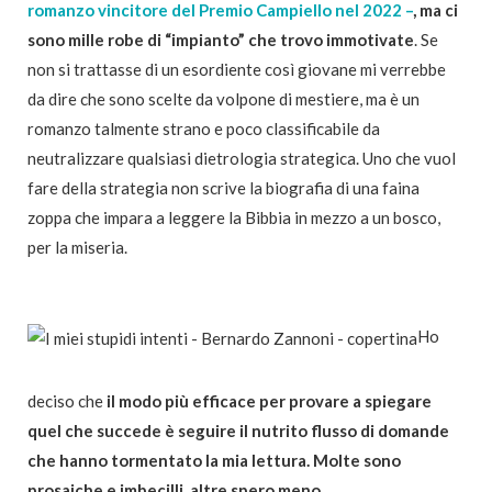
romanzo vincitore del Premio Campiello nel 2022 –
, ma ci
sono mille robe di “impianto” che trovo immotivate
.
Se
non si trattasse di un esordiente così giovane mi verrebbe
da dire che sono scelte da volpone di mestiere, ma è un
romanzo talmente strano e poco classificabile da
neutralizzare qualsiasi dietrologia strategica. Uno che vuol
fare della strategia non scrive la biografia di una faina
zoppa che impara a leggere la Bibbia in mezzo
a un bosco,
per la miseria.
Ho
deciso che
il modo più efficace per provare
a spiegare
quel che succede è seguire il nutrito flusso
di domande
che hanno tormentato la mia lettura.
Molte sono
prosaiche e imbecilli, altre spero meno.