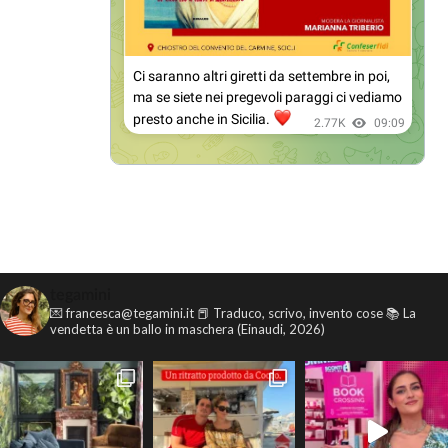
tegamini
💌 francesca@tegamini.it
📕 Traduco, scrivo, invento cose
📚 La
vendetta è un ballo in maschera (Einaudi, 2026)