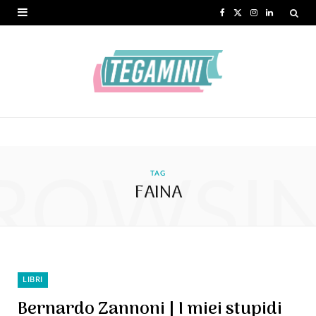
F
X
I
L
a
(
n
i
c
T
s
n
e
w
t
k
b
i
a
e
o
t
g
d
ROWSI
o
t
r
I
TAG
FAINA
k
e
a
n
r
m
)
LIBRI
Bernardo Zannoni | I miei stupidi