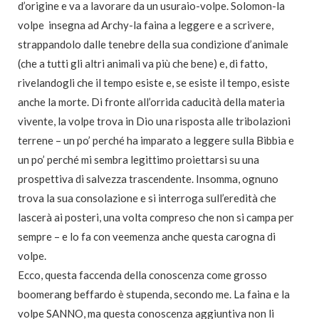
d’origine e va a lavorare da un usuraio-volpe. Solomon-la
volpe insegna ad Archy-la faina a leggere e a scrivere,
strappandolo dalle tenebre della sua condizione d’animale
(che a tutti gli altri animali va più che bene) e, di fatto,
rivelandogli che il tempo esiste e, se esiste il tempo, esiste
anche la morte. Di fronte all’orrida caducità della materia
vivente, la volpe trova in Dio una risposta alle tribolazioni
terrene – un po’ perché ha imparato a leggere sulla Bibbia e
un po’ perché mi sembra legittimo proiettarsi su una
prospettiva di salvezza trascendente. Insomma, ognuno
trova la sua consolazione e si interroga sull’eredità che
lascerà ai posteri, una volta compreso che non si campa per
sempre – e lo fa con veemenza anche questa carogna di
volpe.
Ecco, questa faccenda della conoscenza come grosso
boomerang beffardo è stupenda, secondo me. La faina e la
volpe SANNO, ma questa conoscenza aggiuntiva non li