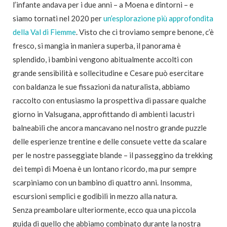
l’infante andava per i due anni – a Moena e dintorni – e
siamo tornati nel 2020 per
un’esplorazione più approfondita
della Val di Fiemme
. Visto che ci troviamo sempre benone, c’è
fresco, si mangia in maniera superba, il panorama è
splendido, i bambini vengono abitualmente accolti con
grande sensibilità e sollecitudine e Cesare può esercitare
con baldanza le sue fissazioni da naturalista, abbiamo
raccolto con entusiasmo la prospettiva di passare qualche
giorno in Valsugana, approfittando di ambienti lacustri
balneabili che ancora mancavano nel nostro grande puzzle
delle esperienze trentine e delle consuete vette da scalare
per le nostre passeggiate blande – il passeggino da trekking
dei tempi di Moena è un lontano ricordo, ma pur sempre
scarpiniamo con un bambino di quattro anni. Insomma,
escursioni semplici e godibili in mezzo alla natura.
Senza preambolare ulteriormente, ecco qua una piccola
guida di quello che abbiamo combinato durante la nostra