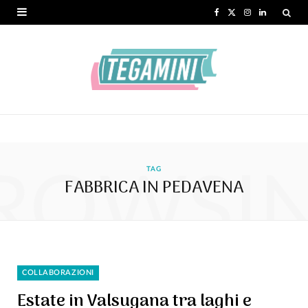
F
X
I
L
a
(
n
i
c
T
s
n
e
w
t
k
b
i
a
e
o
t
g
d
ROWSI
o
t
r
I
TAG
FABBRICA IN PEDAVENA
k
e
a
n
r
m
)
COLLABORAZIONI
Estate in Valsugana tra laghi e