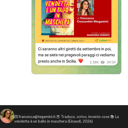
tegamini
💌 francesca@tegamini.it
📕 Traduco, scrivo, invento cose
📚 La
vendetta è un ballo in maschera (Einaudi, 2026)