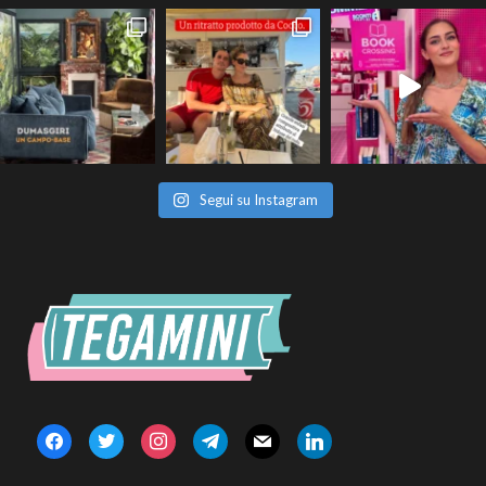
Segui su Instagram
facebook
twitter
instagram
telegram
mail
linkedin