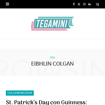
F
X
I
L
a
(
n
i
c
T
s
n
e
w
t
k
b
i
a
e
o
t
g
d
ROWSI
o
t
r
I
TAG
EIBHLIN COLGAN
k
e
a
n
r
m
)
COLLABORAZIONI
St. Patrick’s Day con Guinness: