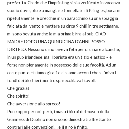
preferita
. Credo che l’imprinting si sia verificato in vacanza
studio dove, oltre a mangiare tonnellate di Pringles, bucarmi
ripetutamente le orecchie in un baracchino su una spiaggia
falciata dal vento e mettere su circa 9 chili in tre settimane,
mi sono bevuta anche la mia prima birra al pub. CIAO
MADRE DOPO UNA QUINDICINA D’ANNI POSSO
DIRTELO. Nessuno di noi aveva l’età per ordinare alcunché,
in un pub irlandese, ma il barista era un tizio elastico – e
forse non pienamente in possesso delle sue facoltà. Ad un
certo punto ci siamo girati e ci siamo accorti che si finiva i
fondi dei bicchieri mentre sparecchiava i tavoli.
Che grazia!
Che spirito!
Che avversione allo spreco!
Purtroppo per noi, però, i mastri birrai del museo della
Guinness di Dublino non si sono dimostrati altrettanto
contrari alle convenzioni… e il giro è finito,