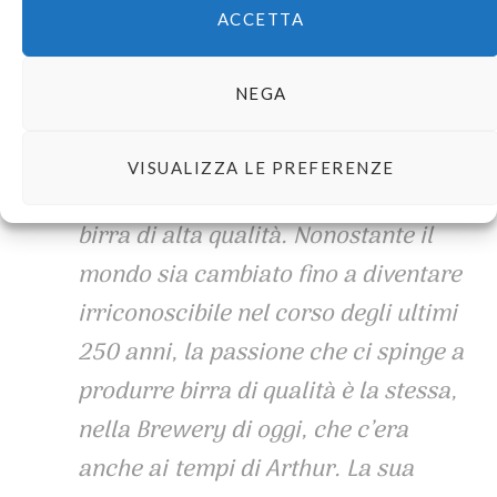
ACCETTA
Quando, nel 1759, Arthur Guinness
NEGA
firmò (con uno svolazzo) un
contratto d’affitto di 9000 anni, lo
VISUALIZZA LE PREFERENZE
fece con l’intenzione di produrre
birra di alta qualità. Nonostante il
mondo sia cambiato fino a diventare
irriconoscibile nel corso degli ultimi
250 anni, la passione che ci spinge a
produrre birra di qualità è la stessa,
nella Brewery di oggi, che c’era
anche ai tempi di Arthur. La sua