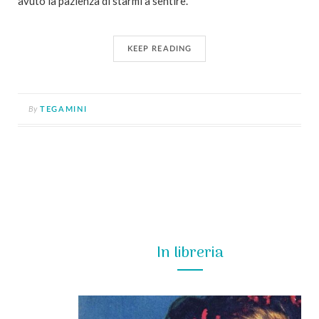
avuto la pazienza di starmi a sentire.
KEEP READING
By
TEGAMINI
In libreria