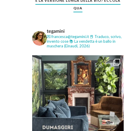
E LA VERSIONE LUNGA DELLA BIO? ECCOLA
QUA
tegamini
💌 francesca@tegamini.it
📕 Traduco, scrivo,
invento cose
📚 La vendetta è un ballo in
maschera (Einaudi, 2026)