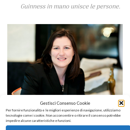
Guinness in mano unisce le persone.
Gestisci Consenso Cookie
Per fornire funzionalità e le migliori esperienze di navigazione, utilizziamo
La Guinness ha una storia lunga e avventurosa. E molto
tecnologie come i cookie. Non acconsentire o ritirare il consenso potrebbe
impedire alcune caratteristiche e funzioni.
dev’essere cambiato, dai tempi di Arthur Guinness. Che cosa è
rimasto?