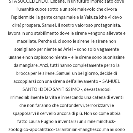
STA SUCCEDENDO. Ebbene, in un futuro imprecisato dove
l’umanità cuoce sotto a un sole malevolo che divora
l’epidermide, la gente campa male e la Yakuza (che vi devo
dire) prospera. Samuel, il nostro valoroso protagonista,
lavora in uno stabilimento dove le sirene vengono allevate e
macellate. Perché sì, ci sono le sirene, le sirene non
somigliano per niente ad Ariel – sono solo vagamente
umane e non capiscono niente – e le sirene sono buonissime
da mangiare. Anzi, tutti hanno completamente perso la
brocca per le sirene. Samuel, un bel giorno, decide di
accoppiarsi con una sirena dell’allevamento – SAMUEL
SANTO IDDIO SANTISSIMO -, devastandosi
irrimediabilmente la vita e innescando una catena di eventi
che non faranno che confondervi, terrorizzarvi e
spappolarvi il cervello ancora di più. Non so come abbia
fatto Laura Pugno a inventarsi un simile mindfuck-
zoologico-apocalittico-tarantinian-manghesco, ma mi sono