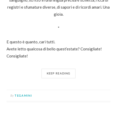
sanguigno, scritto in una lingua precisa e schietta, ricca di
registri e sfumature diverse, di sapori e di ricordi amari. Una
gioia.
*
E questo è quanto, cari tutti.
Avete letto qualcosa di bello quest’estate? Consigliate!
Consigliate!
KEEP READING
By
TEGAMINI