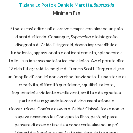
Tiziana Lo Porto e Daniele Marotta,
Superzelda
Minimum Fax
Si sa, ai casi editoriali ci arrivo sempre con almeno un paio
d’anni di ritardo. Comunque,
Superzelda
è la biografia
disegnata di Zelda Fitzgerald, donna imprevedibile e
turbolenta, appassionata e anticonformista, splendente e
folle – sia in senso metaforico che clinico. Avrei potuto dire
“Zelda Fitzgerald, la moglie di Francis Scott Fitzgerald”, ma
un “moglie di” con lei non avrebbe funzionato. È una storia di
creatività, difficoltà quotidiane, squilibri, talento,
inquietudini e violente oscillazioni, scritta e disegnata a
partire da un grande lavoro di documentazione e
ricostruzione. Com’era davvero Zelda? Chissà, forse non lo
sapeva nemmeno lei. Con questo libro, però, mi piace
pensare di essere riuscita a conoscerla almeno un po’.
Magari di sfuggita, a una festa che dura da tre giorni.