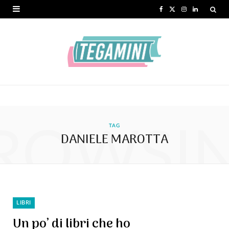
F
X
I
L
a
(
n
i
c
T
s
n
e
w
t
k
b
i
a
e
o
t
g
d
ROWSI
o
t
r
I
TAG
DANIELE MAROTTA
k
e
a
n
r
m
)
LIBRI
Un po’ di libri che ho