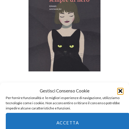
Paolo Cognetti,
Sofia si veste sempre di nero
Gestisci Consenso Cookie
Minimum Fax
Per fornire funzionalità e le migliori esperienze di navigazione, utilizziamo
tecnologie come i cookie. Non acconsentire o ritirare il consenso potrebbe
C’è un
#LibriniTegamini
, ma diciamo due cose anche qui.
Sofia
impedire alcune caratteristiche e funzioni.
si veste sempre di nero
è un romanzo di formazione, credo. O
ACCETTA
una raccolta di racconti. O una riflessione collettiva sui