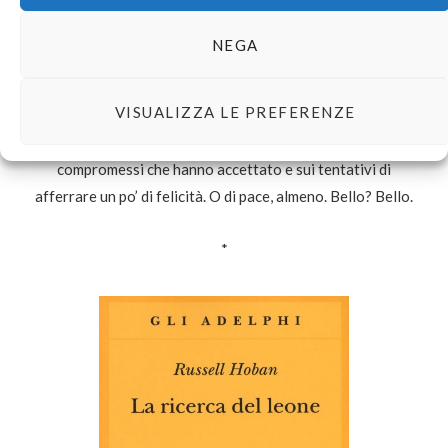
legami che stringiamo e su come ciascuno di noi scelga di
costruirsi un rifugio sicuro. Ogni capitolo è affidato a un
NEGA
personaggio o a una voce diversa. Tutti, in qualche modo,
hanno fatto parte della vita di Sofia e, nel raccontarla –
VISUALIZZA LE PREFERENZE
inseguendola, fraintendendola, allontanandola o salvandola
-, spalancano una finestrella sul loro mondo, sui
compromessi che hanno accettato e sui tentativi di
afferrare un po’ di felicità. O di pace, almeno. Bello? Bello.
*