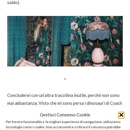
saldo).
*
Concluderei con un’altra tracollina inutile, perché non sono
mai abbastanza. Visto che mi sono persa i dinosauri di Coach
e pure quelli di Zara, potrei ripiegare su
un erbivoro
Gestisci Consenso Cookie
incredibilmente allegro di
Pull & Bear
. C’è anche il
Per fornire funzionalità e le migliori esperienze di navigazione, utilizziamo
triceratopo
, ma mi piace meno perché è color cacchetta.
tecnologie come i cookie. Non acconsentire o ritirare il consenso potrebbe