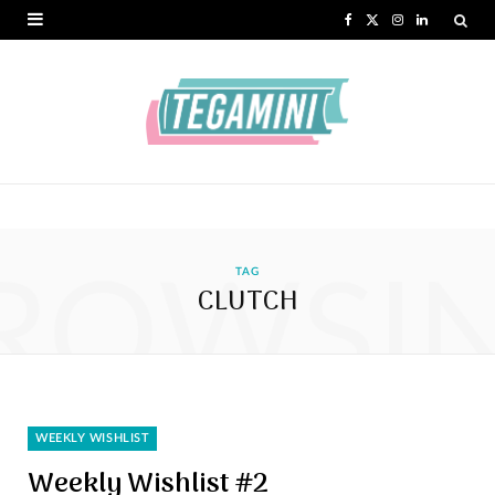
F
X
I
L
a
(
n
i
c
T
s
n
e
w
t
k
b
i
a
e
o
t
g
d
ROWSI
o
t
r
I
TAG
CLUTCH
k
e
a
n
r
m
)
WEEKLY WISHLIST
Weekly Wishlist #2