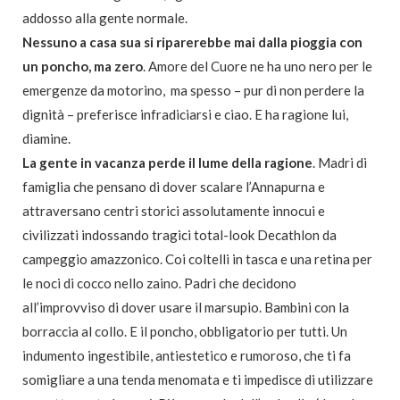
addosso alla gente normale.
Nessuno a casa sua si riparerebbe mai dalla pioggia con
un poncho, ma zero
. Amore del Cuore ne ha uno nero per le
emergenze da motorino, ma spesso – pur di non perdere la
dignità – preferisce infradiciarsi e ciao. E ha ragione lui,
diamine.
La gente in vacanza perde il lume della ragione
. Madri di
famiglia che pensano di dover scalare l’Annapurna e
attraversano centri storici assolutamente innocui e
civilizzati indossando tragici total-look Decathlon da
campeggio amazzonico. Coi coltelli in tasca e una retina per
le noci di cocco nello zaino. Padri che decidono
all’improvviso di dover usare il marsupio. Bambini con la
borraccia al collo. E il poncho, obbligatorio per tutti. Un
indumento ingestibile, antiestetico e rumoroso, che ti fa
somigliare a una tenda menomata e ti impedisce di utilizzare