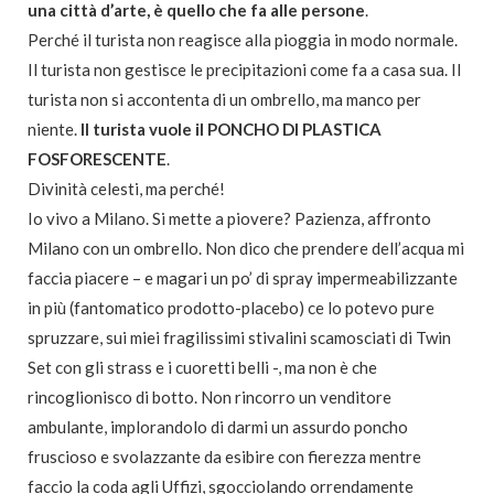
una città d’arte, è quello che fa alle persone
.
Perché il turista non reagisce alla pioggia in modo normale.
Il turista non gestisce le precipitazioni come fa a casa sua. Il
turista non si accontenta di un ombrello, ma manco per
niente.
Il turista vuole il PONCHO DI PLASTICA
FOSFORESCENTE
.
Divinità celesti, ma perché!
Io vivo a Milano. Si mette a piovere? Pazienza, affronto
Milano con un ombrello. Non dico che prendere dell’acqua mi
faccia piacere – e magari un po’ di spray impermeabilizzante
in più (fantomatico prodotto-placebo) ce lo potevo pure
spruzzare, sui miei fragilissimi stivalini scamosciati di Twin
Set con gli strass e i cuoretti belli -, ma non è che
rincoglionisco di botto. Non rincorro un venditore
ambulante, implorandolo di darmi un assurdo poncho
fruscioso e svolazzante da esibire con fierezza mentre
faccio la coda agli Uffizi, sgocciolando orrendamente