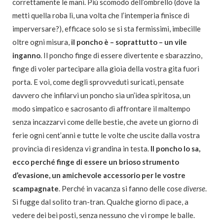
correttamente le mani. Più scomodo dell’ombrello (dove la
metti quella roba lì, una volta che l’intemperia finisce di
imperversare?), efficace solo se si sta fermissimi, imbecille
oltre ogni misura,
il poncho è – soprattutto – un vile
inganno
. Il poncho finge di essere divertente e sbarazzino,
finge di voler partecipare alla gioia della vostra gita fuori
porta. E voi, come degli sprovveduti suricati, pensate
davvero che infilarvi un poncho sia un’idea spiritosa, un
modo simpatico e sacrosanto di affrontare il maltempo
senza incazzarvi come delle bestie, che avete un giorno di
ferie ogni cent’anni e tutte le volte che uscite dalla vostra
provincia di residenza vi grandina in testa.
Il poncho lo sa,
ecco perché finge di essere un brioso strumento
d’evasione, un amichevole accessorio per le vostre
scampagnate
. Perché in vacanza si fanno delle cose
diverse
.
Si fugge dal solito tran-tran. Qualche giorno di pace, a
vedere dei bei posti, senza nessuno che vi rompe le balle.