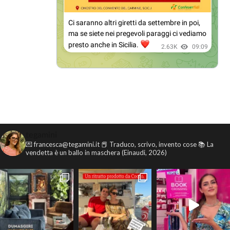
tegamini
💌 francesca@tegamini.it
📕 Traduco, scrivo, invento cose
📚 La
vendetta è un ballo in maschera (Einaudi, 2026)