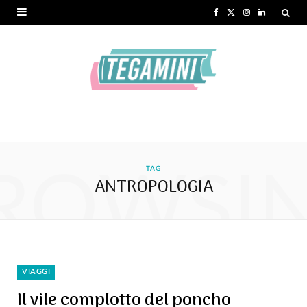
F
X
I
L
a
(
n
i
c
T
s
n
e
w
t
k
b
i
a
e
o
t
g
d
ROWSI
o
t
r
I
TAG
ANTROPOLOGIA
k
e
a
n
r
m
)
VIAGGI
Il vile complotto del poncho