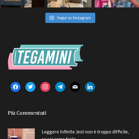
Segui su Instagram
facebook
twitter
instagram
telegram
mail
linkedin
Più Commentati
Leggere Infinite Jest non è troppo difficile,
se sai come farlo