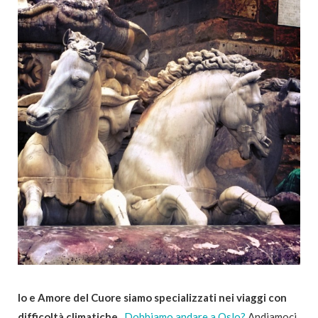
Io e Amore del Cuore siamo specializzati nei viaggi con
difficoltà climatiche.
Dobbiamo andare a Oslo?
Andiamoci