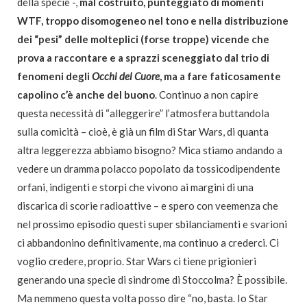
della specie -,
mal costruito, punteggiato di momenti
WTF, troppo disomogeneo nel tono e nella distribuzione
dei “pesi” delle molteplici (forse troppe) vicende che
prova a raccontare e a sprazzi sceneggiato dal trio di
fenomeni degli
Occhi del Cuore
, ma a fare faticosamente
capolino c’è anche del buono
. Continuo a non capire
questa necessità di “alleggerire” l’atmosfera buttandola
sulla comicità – cioè, è già un film di Star Wars, di quanta
altra leggerezza abbiamo bisogno? Mica stiamo andando a
vedere un dramma polacco popolato da tossicodipendente
orfani, indigenti e storpi che vivono ai margini di una
discarica di scorie radioattive – e spero con veemenza che
nel prossimo episodio questi super sbilanciamenti e svarioni
ci abbandonino definitivamente, ma continuo a crederci. Ci
voglio credere, proprio. Star Wars ci tiene prigionieri
generando una specie di sindrome di Stoccolma? È possibile.
Ma nemmeno questa volta posso dire “no, basta. Io Star