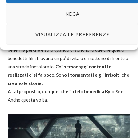
sottofondo. Il dilemmi che cercano di risolvere, i problemi
NEGA
che si creano a vicenda, il fatto che – alla fin fine – non hanno
davvero nessun altro con cui parlare – ecco, è questa la roba
che vogliamo vedere. Ma mica perché nutriamo la recondita
VISUALIZZA LE PREFERENZE
speranza che che si amino con foga. Un po’ anche quello, va
bene, ma perché è solo quando ci sono loro due che questi
benedetti film trovano un po’ di vita o ci mettono di fronte a
una strada inesplorata.
Coi personaggi contenti e
realizzati ci si fa poco. Sono i tormentati e gli irrisolti che
creano le storie.
A tal proposito, dunque, che il cielo benedica Kylo Ren
.
Anche questa volta.