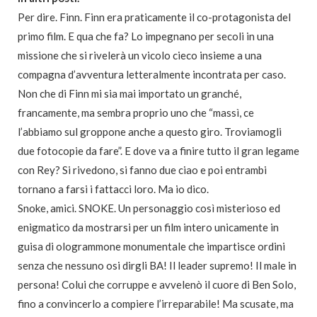
Per dire. Finn. Finn era praticamente il co-protagonista del
primo film. E qua che fa? Lo impegnano per secoli in una
missione che si rivelerà un vicolo cieco insieme a una
compagna d’avventura letteralmente incontrata per caso.
Non che di Finn mi sia mai importato un granché,
francamente, ma sembra proprio uno che “massì, ce
l’abbiamo sul groppone anche a questo giro. Troviamogli
due fotocopie da fare”. E dove va a finire tutto il gran legame
con Rey? Si rivedono, si fanno due ciao e poi entrambi
tornano a farsi i fattacci loro. Ma io dico.
Snoke, amici. SNOKE. Un personaggio così misterioso ed
enigmatico da mostrarsi per un film intero unicamente in
guisa di ologrammone monumentale che impartisce ordini
senza che nessuno osi dirgli BA! Il leader supremo! Il male in
persona! Colui che corruppe e avvelenò il cuore di Ben Solo,
fino a convincerlo a compiere l’irreparabile! Ma scusate, ma