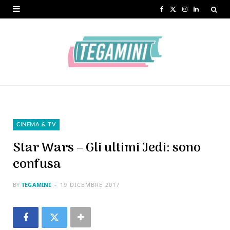
F
X
I
L
a
(
n
i
c
T
s
n
e
w
t
k
b
i
a
e
o
t
g
d
o
t
r
I
CINEMA & TV
k
e
a
n
Star Wars – Gli ultimi Jedi: sono
r
m
confusa
)
BY
TEGAMINI
19 DICEMBRE 2017