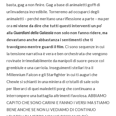
basta, gag a non finire. Gag a base di animaletti goffi di
un’invadenza incredibile. Torneremo ad occuparci degli
animaletti – perché meritano una riflessione a parte – ma per
ora
mi viene da dire che tutti questi interventi un po’
alla
Guardiani della Galassia
non solo non fanno ridere, ma
devastano anche abbastanza i sentimenti che ti
travolgono mentre guardi il film
. Ci sono sequenze in cui
la tensione narrativa è vera e ben orchestrata che vengono
rovinate irrimediabilmente da manipoli di suore-pesce col
grembiule e una carriola. Inseguimenti stellari tra il
Millennium Falcon e gli Starfighter in cui ti auguri che
Chewie si schianti in una miniera di cristalli di sale solo
per liberarci di quei maledetti porg che continuano a
interrompere una battaglia altrimenti favolosa. ABBIAMO
CAPITO CHE SONO CARINI E FANNO I VERSI MA STIAMO
BENE ANCHE SE NON LI VEDIAMO DI CONTINUO