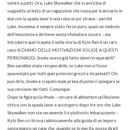
venire a patti. Ora, Luke Skywalker che si avvicina di
soppiatto al letto di un ragazzone che russa per tranciarlo in
due con la spada laser è una roba un po’ strana – perché
Luke, insomma, è sempre stato l’eroe puro, quasi un simbolo
dell’innocenza e del bene senza sfumature oscure -, ma
introdurre quel trauma lì nella storia di Kylo Ren è un raro
caso di DIAMO DELLE MOTIVAZIONI SOLIDE A QUESTI
PERSONAGGI. Snoke aveva già fatto danni irreparabili?
Ben sarebbe stato recuperabile, se Luke non si fosse
spaventato per tutti quei poteroni grezzi e incasinati? Chi
può dirlo, Snoke è crepato male prima di poterci spiegare la
sua versione dei fatti. Comunque.
Dopo la figuraccia finale – cercare di abbattere un’illusione
ottica con la spada laser e accorgersi dopo tre ore che Luke
Skywalker non sta veramente lì è piuttosto imbarazzante –
Kylo Ren si ritrova rabbiosamente alla guida di un impero
senza manco un cane che, quando se lo merita, possa dirgli