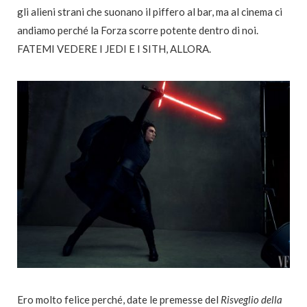
gli alieni strani che suonano il piffero al bar, ma al cinema ci
andiamo perché la Forza scorre potente dentro di noi.
FATEMI VEDERE I JEDI E I SITH, ALLORA.
Ero molto felice perché, date le premesse del
Risveglio della