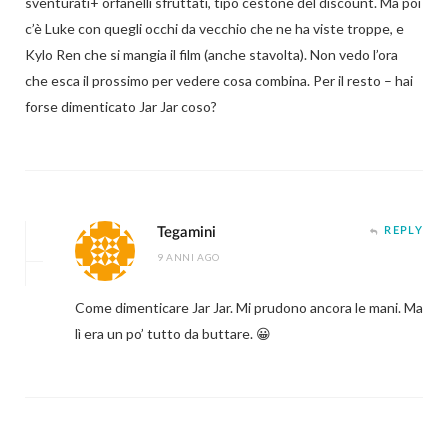
sventurati+ orfanelli sfruttati, tipo cestone del discount. Ma poi
c’è Luke con quegli occhi da vecchio che ne ha viste troppe, e
Kylo Ren che si mangia il film (anche stavolta). Non vedo l’ora
che esca il prossimo per vedere cosa combina. Per il resto – hai
forse dimenticato Jar Jar coso?
Tegamini
REPLY
9 ANNI AGO
Come dimenticare Jar Jar. Mi prudono ancora le mani. Ma
lì era un po’ tutto da buttare. 😀