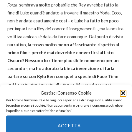
Forza
, sembrava molto probabile che Rey avrebbe fatto la
fine di Luke quand’è andato a trovare il maestro Yoda. Ecco,
non è andata esattamente così – e Luke ha fatto ben poco
per impartire a Rey dei concreti insegnamenti -, ma la nostra
volitiva amica si è data da fare comunque. Dal punto di vista
narrativo,
la trovo molto meno affascinante rispetto al
primo film – perché mai dovrebbe convertirsi al Lato
Oscuro? Nessuno lo ritiene plausibile nemmeno per un
secondo -, ma ho adorato la bieca invenzione di farla
parlare su con Kylo Ren con quella specie di Face Time
buttato in piedi grazie alla Forza
. Ma quante cose si
possono fare con la Forza? Tutto, cavolo. Pure Face Time.
Gestisci Consenso Cookie
Ecco, per me tutto quello che Rey e Kylo Ren fanno insieme
Per fornire funzionalità e le migliori esperienze di navigazione, utilizziamo
tecnologie come i cookie. Non acconsentire o ritirare il consenso potrebbe
ha funzionato bene. La scena in cui incontrano Snoke e poi
impedire alcune caratteristiche e funzioni.
triturano i pretoriani-samurai è favolosa. FAVOLOSA. Forse
è il mio duello preferito con la spada laser, altroché quelle
ACCETTA
boiate coreografatissime dei prequel coi musiconi in