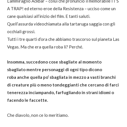
L’ammiraglio Ackbar – colui che pronunciò il memorabile IT’S
A TRAP! ed eterno eroe della Resistenza – ucciso come un
cane qualsiasi all’inizio del film. E tanti saluti.
Quell’assurda videochiamata alla tartaruga saggia con gli
occhiali grossi.
Tutti i tre quarti d’ora che abbiamo trascorso sul pianeta Las
Vegas. Ma che era quella roba lì? Perché.
Insomma, succedono cose sbagliate al momento
sbagliato mentre personaggi di ogni tipo dicono
roba anche quella po’ sbagliata in mezzo a vasti branchi
di creature più o meno tondeggianti che cercano di farci
tenerezza inciampando, farfugliando in strani idiomi o
facendo le faccette.
Che diavolo, non ce lo meritiamo.