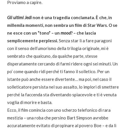
Proviamo a capire.
Gli ultimi Jedi
non è una tragedia conclamata. È che, in
millemila momenti, non sembra un film di Star Wars. O se
ne esce con un “tono” – un
mood
? – che lascia
semplicemente perplessi.
Senza star lì a fare paragoni
con il senso dell’umorismo della trilogia originale, mi è
sembrato che qualcuno, da qualche parte, stesse
disperatamente cercando di farmi ridere ogni sei minuti. Un
po’ come quando ridi perché ti fanno il solletico. Per un
istante può anche essere divertente… ma poi, nel caso il
solleticatore persista nel suo assalto, lo implori di smettere
perché la faccenda sta diventando spiacevole e ti è venuta
voglia di morire e basta.
Ecco, il film comincia con uno scherzo telefonico di rara
mestizia – una roba che persino Bart Simpson avrebbe
accuratamente evitato di propinare al povero Boe – e da lì