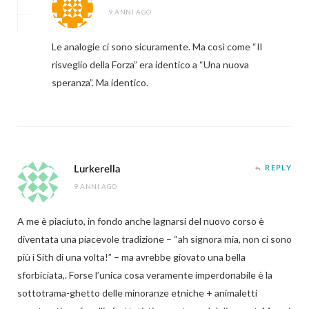
9 ANNI AGO
Le analogie ci sono sicuramente. Ma così come “Il
risveglio della Forza” era identico a “Una nuova
speranza”. Ma identico.
Lurkerella
REPLY
9 ANNI AGO
A me è piaciuto, in fondo anche lagnarsi del nuovo corso è
diventata una piacevole tradizione – “ah signora mia, non ci sono
più i Sith di una volta!” – ma avrebbe giovato una bella
sforbiciata,. Forse l’unica cosa veramente imperdonabile è la
sottotrama-ghetto delle minoranze etniche + animaletti