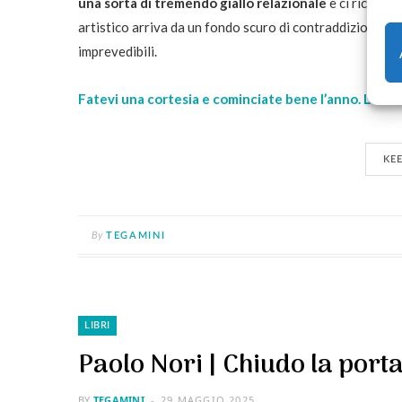
una sorta di tremendo giallo relazionale
e ci ricorda
artistico arriva da un fondo scuro di contraddizioni e t
imprevedibili.
Fatevi una cortesia e cominciate bene l’anno. Lo s
KE
By
TEGAMINI
LIBRI
Paolo Nori | Chiudo la porta
BY
TEGAMINI
29 MAGGIO 2025