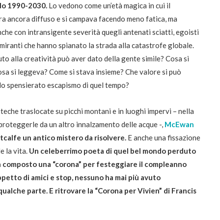
odo 1990-2030.
Lo vedono come un’età magica in cui il
ra ancora diffuso e si campava facendo meno fatica, ma
che con intransigente severità quegli antenati sciatti, egoisti
miranti che hanno spianato la strada alla catastrofe globale.
to alla creatività può aver dato della gente simile? Cosa si
sa si leggeva? Come si stava insieme? Che valore si può
llo spensierato escapismo di quel tempo?
oteche traslocate su picchi montani e in luoghi impervi – nella
proteggerle da un altro innalzamento delle acque -,
McEwan
tcalfe un antico mistero da risolvere.
E anche una fissazione
e la vita.
Un celeberrimo poeta di quel bel mondo perduto
, ha composto una “corona” per festeggiare il compleanno
ppetto di amici e stop, nessuno ha mai più avuto
qualche parte. E ritrovare la “Corona per Vivien” di Francis