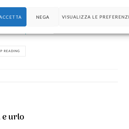
 che anche quello che può passare per un purissimo esercizio
rappole fatte di corpo, mente e futuri spazzati via da accidenti
ACCETTA
NEGA
VISUALIZZA LE PREFERENZ
cafandro ve lo presta McEwan.
EP READING
 e urlo