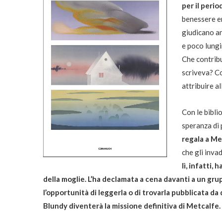
per il peri
benessere e
giudicano an
e poco lungi
Che contribu
scriveva? Co
attribuire a
Con le bibli
speranza di 
regala a Me
che gli invad
lì, infatti
della moglie. L’ha declamata a cena davanti a un gru
l’opportunità di leggerla o di trovarla pubblicata da 
Blundy diventerà la missione definitiva di Metcalfe.