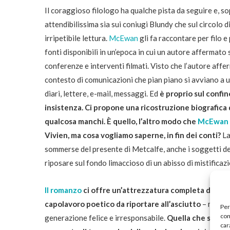
Il coraggioso filologo ha qualche pista da seguire e, so
attendibilissima sia sui coniugi Blundy che sul circolo d
irripetibile lettura.
McEwan
gli fa raccontare per filo 
fonti disponibili in un’epoca in cui un autore affermato 
conferenze e interventi filmati. Visto che l’autore affe
contesto di comunicazioni che pian piano si avviano a un
diari, lettere, e-mail, messaggi. Ed
è proprio sul confi
insistenza. Ci propone una ricostruzione biografica 
qualcosa manchi. È quello, l’altro modo che
McEwan
Vivien, ma cosa vogliamo saperne, in fin dei conti?
La
sommerse del presente di Metcalfe, anche i soggetti de
riposare sul fondo limaccioso di un abisso di mistificazi
Il romanzo
ci offre un’attrezzatura completa da palom
capolavoro poetico da riportare all’asciutto
– magra 
Per
com
generazione felice e irresponsabile.
Quella che sembra
car