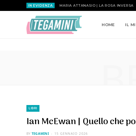
IN EVIDENZA
MARIA ATTANASIO | LA ROSA INVERSA
HOME
IL M
B
LIBRI
Ian McEwan | Quello che p
BY
TEGAMINI
15 GENNAIO 2026