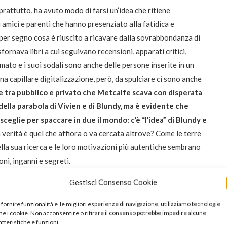
prattutto, ha avuto modo di farsi un’idea che ritiene
i amici e parenti che hanno presenziato alla fatidica e
e per segno cosa è riuscito a ricavare dalla sovrabbondanza di
sfornava libri a cui seguivano recensioni, apparati critici,
rmato e i suoi sodali sono anche delle persone inserite in un
a capillare digitalizzazione, però, da spulciare ci sono anche
ne tra pubblico e privato che Metcalfe scava con disperata
della parabola di Vivien e di Blundy, ma è evidente che
sceglie per spaccare in due il mondo:
c’è “l’idea” di Blundy e
 verità è quel che affiora o va cercata altrove? Come le terre
lla sua ricerca e le loro motivazioni più autentiche sembrano
oni, inganni e segreti.
Gestisci Consenso Cookie
bari ed è lì che ci trascina, con l’eterna promessa di un
vittoria nella desolazione che tocca ai discendenti di quella
 fornire funzionalità e le migliori esperienze di navigazione, utilizziamo tecnologie
e i cookie. Non acconsentire o ritirare il consenso potrebbe impedire alcune
 una pura indagine accademico-letteraria si trasforma in
atteristiche e funzioni.