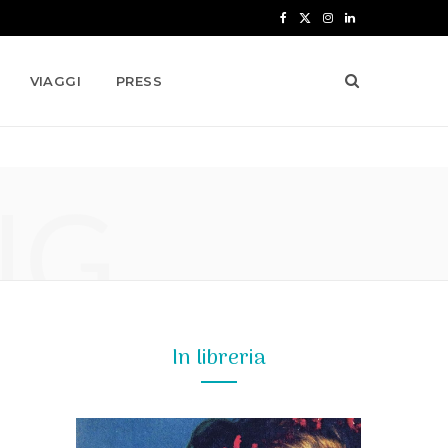
F
X
I
L
a
(
n
i
VIAGGI
PRESS
c
T
s
n
e
w
t
k
b
i
a
e
NG
o
t
g
d
o
t
r
I
k
e
a
n
r
m
)
In libreria