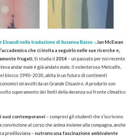
per Einaudi nella traduzione di Susanna Basso –
, Ian McEwan
l’accademico che ci invita a seguirlo nelle sue ricerche e,
samente frugati.
Si studia il
2014
– un passato per noi recente
poteva andar male è già andato male. Il volenteroso Metcalfe,
 del blocco 1990-2030, abita in un futuro di continenti
-economici stravolti da un Grande Disastro. A produrlo son
involto superamento dei limiti della decenza sul fronte climatico
i suoi contemporanei
– compresi gli studenti che s’iscrivono
a convinzione al corso che anima insieme alla compagna, anche
ca prediluviana –
nutrono una fascinazione ambivalente