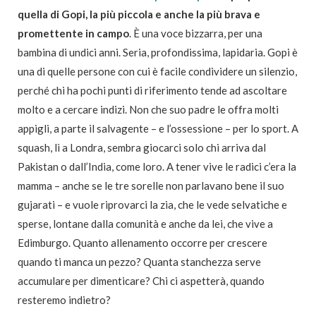
quella di Gopi, la più piccola e anche la più brava e
promettente in campo
. È una voce bizzarra, per una
bambina di undici anni. Seria, profondissima, lapidaria. Gopi è
una di quelle persone con cui è facile condividere un silenzio,
perché chi ha pochi punti di riferimento tende ad ascoltare
molto e a cercare indizi. Non che suo padre le offra molti
appigli, a parte il salvagente – e l’ossessione – per lo sport. A
squash, lì a Londra, sembra giocarci solo chi arriva dal
Pakistan o dall’India, come loro. A tener vive le radici c’era la
mamma – anche se le tre sorelle non parlavano bene il suo
gujarati – e vuole riprovarci la zia, che le vede selvatiche e
sperse, lontane dalla comunità e anche da lei, che vive a
Edimburgo. Quanto allenamento occorre per crescere
quando ti manca un pezzo? Quanta stanchezza serve
accumulare per dimenticare? Chi ci aspetterà, quando
resteremo indietro?