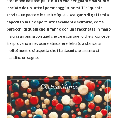
parole non bastano più.
È buffo che per guarire dal vuoto
lasciato da un lutto i personaggi superstiti di questa
storia
– un padre e le sue tre figlie –
scelgano di gettarsi a
capofitto in uno sport intrisecamente solitario, come
parecchi di quelli che si fanno con una racchetta in mano
,
ma ci si arrangia con quel che c’è e con quello che si conosce.
E si provano a rievocare atmosfere felici (o a stancarsi
molto) mentre si aspetta che i fantasmi che amiamo ci
mandino un segno.