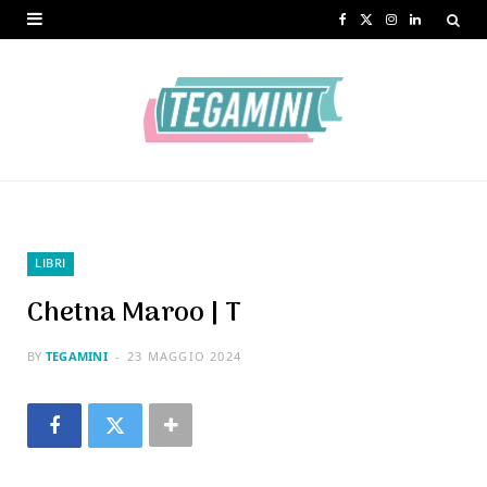
F
X
I
L
a
(
n
i
c
T
s
n
e
w
t
k
b
i
a
e
o
t
g
d
o
t
r
I
LIBRI
k
e
a
n
Chetna Maroo | T
r
m
BY
TEGAMINI
23 MAGGIO 2024
)