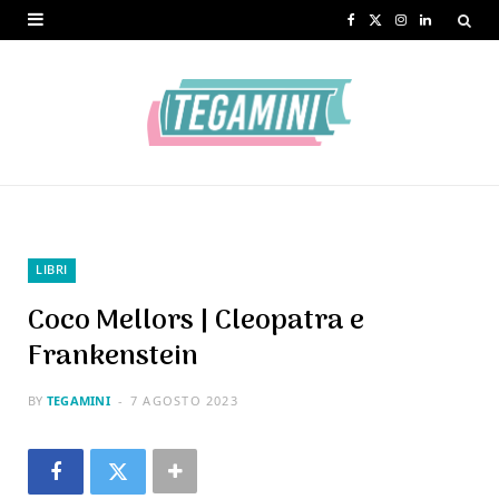
F
X
I
L
a
(
n
i
c
T
s
n
e
w
t
k
b
i
a
e
o
t
g
d
o
t
r
I
LIBRI
k
e
a
n
Coco Mellors | Cleopatra e
r
m
Frankenstein
)
BY
TEGAMINI
7 AGOSTO 2023