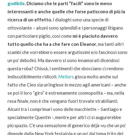
godibile
. Diciamo che le parti “facili” sono le meno
interessanti e anche quelle che forse patiscono di più la
ricerca di un effetto.
I dialoghi sono una specie di
ottovolante – alcuni sono splendidi e i personaggi litigano
con particolare piglio, così come
mi è piaciuto davvero
tutto quello che ha a che fare con Eleanor
, ma tanti altri
scambi che vorrebbero essere argutissimi e/o fascinosi sono
un po’ debolini. Ma davvero si sono innamorati dicendosi
questa roba? Chissà, i sentimenti che sbocciano ci rendono
indiscutibilmente ridicoli.
Mellors
gioca molto anche sul
fatto che Cleo sia un’inglese in mezzo agli americani – anche
se poi il loro “giro” è estremamente cosmopolita – ma, nella
resa finale, non è che vengano fuori trovate strabilianti.
Alcuni tra i comprimari sono delle macchiette – Santiago e
specialmente Quentin -, mentre per altri ci si augurerebbe
più spazio. C’è una sensazione di generico déjà-vu che un po’
dipende dalla New York festaiola e un po’ dal tema trito del