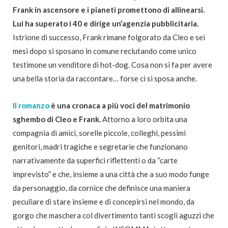
Frank in ascensore e i pianeti promettono di allinearsi.
Lui ha superato i 40 e dirige un’agenzia pubblicitaria.
Istrione di successo, Frank rimane folgorato da Cleo e sei
mesi dopo si sposano in comune reclutando come unico
testimone un venditore di hot-dog. Cosa non si fa per avere
una bella storia da raccontare… forse ci si sposa anche.
Il romanzo
è una cronaca a più voci del matrimonio
sghembo di Cleo e Frank.
Attorno a loro orbita una
compagnia di amici, sorelle piccole, colleghi, pessimi
genitori, madri tragiche e segretarie che funzionano
narrativamente da superfici riflettenti o da “carte
imprevisto” e che, insieme a una città che a suo modo funge
da personaggio, da cornice che definisce una maniera
peculiare di stare insieme e di concepirsi nel mondo, da
gorgo che maschera col divertimento tanti scogli aguzzi che