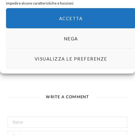
impedire alcune caratteristiche e funzioni.
ACCETTA
1
COMMENT
NEGA
Anna
REPLY
3 ANNI AGO
VISUALIZZA LE PREFERENZE
Ci consiglieresti un libro simile a Cleopatra e Frankenstein?
WRITE A COMMENT