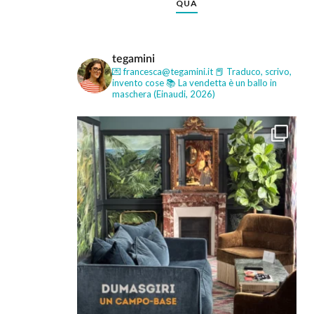
QUA
tegamini
💌 francesca@tegamini.it
📕 Traduco, scrivo,
invento cose
📚 La vendetta è un ballo in
maschera (Einaudi, 2026)