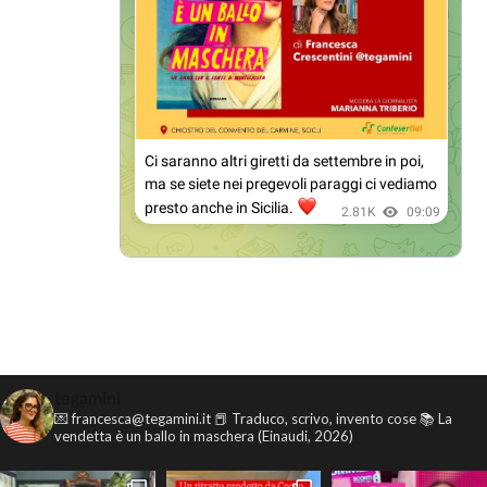
tegamini
💌 francesca@tegamini.it
📕 Traduco, scrivo, invento cose
📚 La
vendetta è un ballo in maschera (Einaudi, 2026)