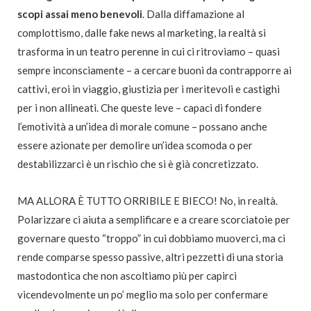
scopi assai meno benevoli
. Dalla diffamazione al
complottismo, dalle fake news al marketing, la realtà si
trasforma in un teatro perenne in cui ci ritroviamo – quasi
sempre inconsciamente – a cercare buoni da contrapporre ai
cattivi, eroi in viaggio, giustizia per i meritevoli e castighi
per i non allineati. Che queste leve – capaci di fondere
l’emotività a un’idea di morale comune – possano anche
essere azionate per demolire un’idea scomoda o per
destabilizzarci è un rischio che si è già concretizzato.
MA ALLORA È TUTTO ORRIBILE E BIECO! No, in realtà.
Polarizzare ci aiuta a semplificare e a creare scorciatoie per
governare questo “troppo” in cui dobbiamo muoverci, ma ci
rende comparse spesso passive, altri pezzetti di una storia
mastodontica che non ascoltiamo più per capirci
vicendevolmente un po’ meglio ma solo per confermare