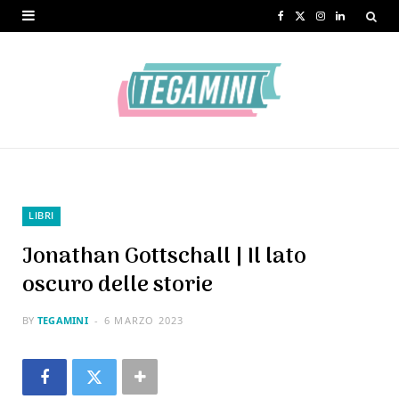
F
X
I
L
a
(
n
i
c
T
s
n
e
w
t
k
b
i
a
e
o
t
g
d
o
t
r
I
LIBRI
k
e
a
n
Jonathan Gottschall | Il lato
r
m
oscuro delle storie
)
BY
TEGAMINI
6 MARZO 2023