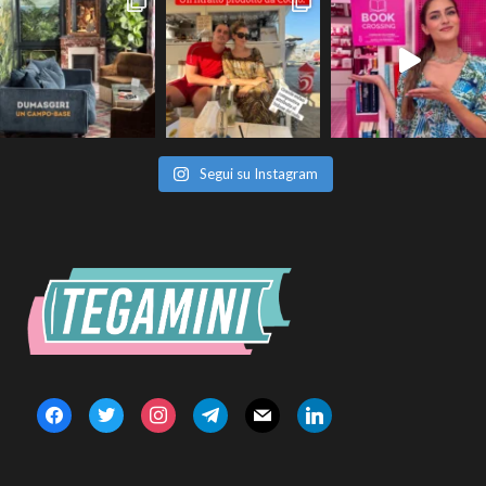
Segui su Instagram
facebook
twitter
instagram
telegram
mail
linkedin