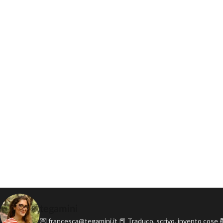
tegamini
💌 francesca@tegamini.it
📕 Traduco, scrivo, invento cose
