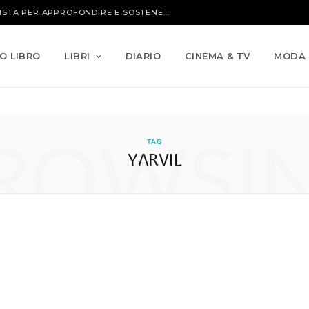
CARDIOPATIE PEDIATRICHE: UN’INTERVISTA PER APPROFONDIRE E SOSTENERE MISSION BAMBINI
IO LIBRO
LIBRI
DIARIO
CINEMA & TV
MODA
ROWSI
TAG
YARVIL