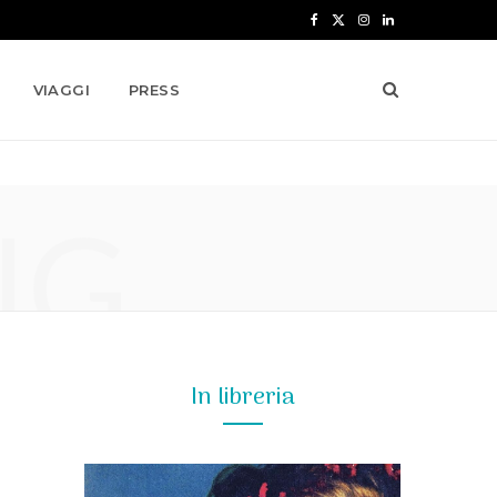
F
X
I
L
a
(
n
i
VIAGGI
PRESS
c
T
s
n
e
w
t
k
b
i
a
e
NG
o
t
g
d
o
t
r
I
k
e
a
n
r
m
)
In libreria