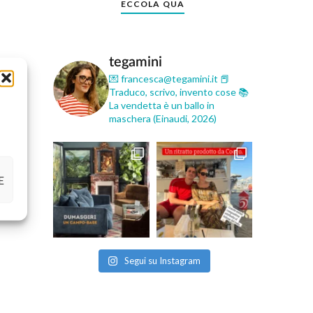
ECCOLA QUA
tegamini
💌 francesca@tegamini.it
📕
Traduco, scrivo, invento cose
📚
La vendetta è un ballo in
maschera (Einaudi, 2026)
E
Segui su Instagram