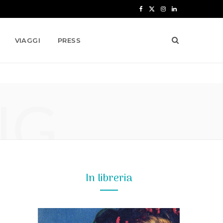
F
X
I
L
a
(
n
i
VIAGGI
PRESS
c
T
s
n
e
w
t
k
b
i
a
e
NG
o
t
g
d
o
t
r
I
k
e
a
n
r
m
)
In libreria