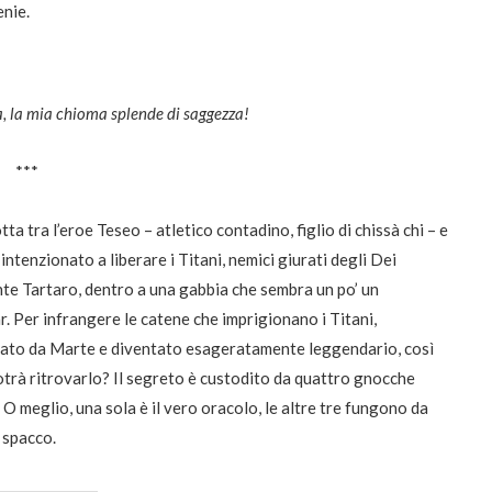
enie.
a, la mia chioma splende di saggezza!
***
tta tra l’eroe Teseo – atletico contadino, figlio di chissà chi – e
intenzionato a liberare i Titani, nemici giurati degli Dei
onte Tartaro, dentro a una gabbia che sembra un po’ un
bar. Per infrangere le catene che imprigionano i Titani,
rgiato da Marte e diventato esageratamente leggendario, così
potrà ritrovarlo? Il segreto è custodito da quattro gnocche
 O meglio, una sola è il vero oracolo, le altre tre fungono da
o spacco.