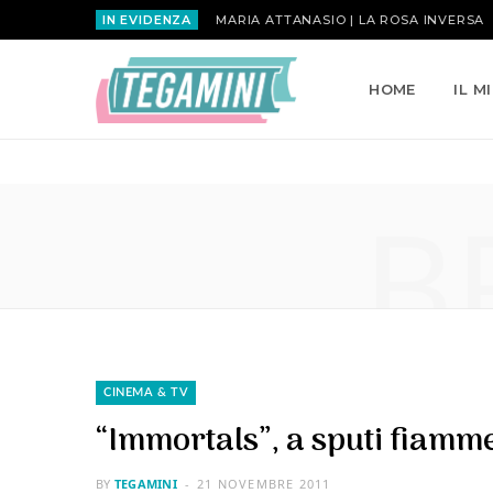
IN EVIDENZA
MARIA ATTANASIO | LA ROSA INVERSA
HOME
IL M
B
CINEMA & TV
“Immortals”, a sputi fiamm
BY
TEGAMINI
21 NOVEMBRE 2011