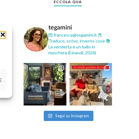
ECCOLA QUA
tegamini
💌 francesca@tegamini.it
📕
Traduco, scrivo, invento cose
📚
La vendetta è un ballo in
maschera (Einaudi, 2026)
E
Segui su Instagram