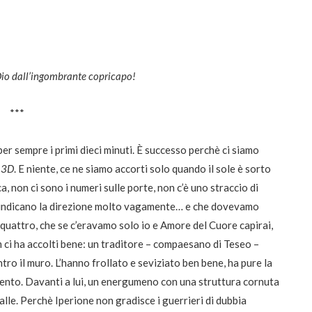
, Dio dall’ingombrante copricapo!
***
er sempre i primi dieci minuti. È successo perchè ci siamo
 3D
. E niente, ce ne siamo accorti solo quando il sole è sorto
, non ci sono i numeri sulle porte, non c’è uno straccio di
alini indicano la direzione molto vagamente… e che dovevamo
in quattro, che se c’eravamo solo io e Amore del Cuore capirai,
lm ci ha accolti bene: un traditore – compaesano di Teseo –
ro il muro. L’hanno frollato e seviziato ben bene, ha pure la
l mento. Davanti a lui, un energumeno con una struttura cornuta
alle. Perchè Iperione non gradisce i guerrieri di dubbia