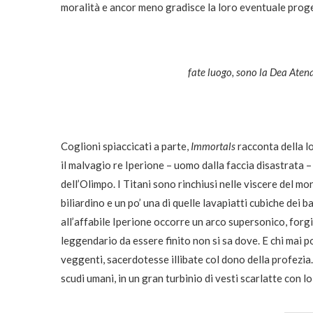
moralità e ancor meno gradisce la loro eventuale prog
fate luogo, sono la Dea Aten
Coglioni spiaccicati a parte,
Immortals
racconta della lo
il malvagio re Iperione – uomo dalla faccia disastrata – 
dell’Olimpo. I Titani sono rinchiusi nelle viscere del m
biliardino e un po’ una di quelle lavapiatti cubiche dei 
all’affabile Iperione occorre un arco supersonico, fo
leggendario da essere finito non si sa dove. E chi mai 
veggenti, sacerdotesse illibate col dono della profezia.
scudi umani, in un gran turbinio di vesti scarlatte con l