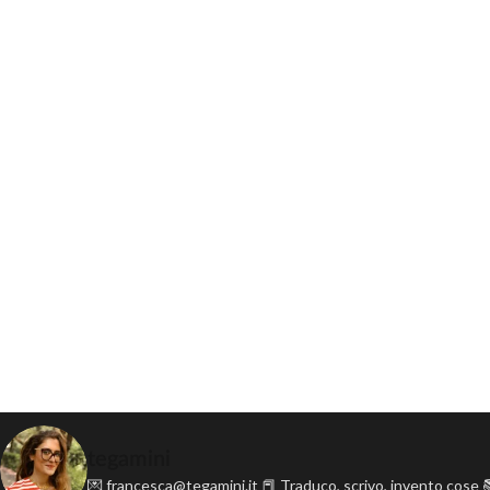
tegamini
💌 francesca@tegamini.it
📕 Traduco, scrivo, invento cose
