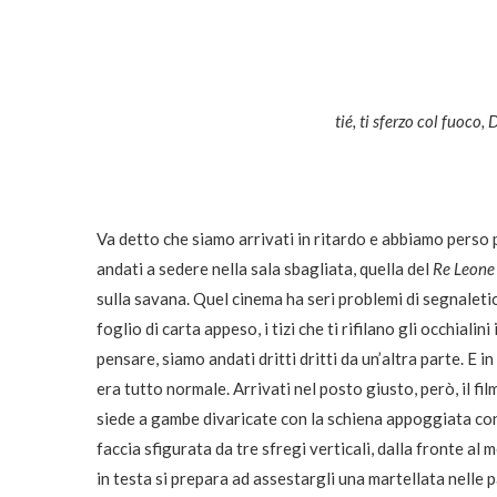
tié, ti sferzo col fuoco
Va detto che siamo arrivati in ritardo e abbiamo perso p
andati a sedere nella sala sbagliata, quella del
Re Leone
sulla savana. Quel cinema ha seri problemi di segnaletica
foglio di carta appeso, i tizi che ti rifilano gli occhi
pensare, siamo andati dritti dritti da un’altra parte. E 
era tutto normale. Arrivati nel posto giusto, però, il fi
siede a gambe divaricate con la schiena appoggiata cont
faccia sfigurata da tre sfregi verticali, dalla fronte a
in testa si prepara ad assestargli una martellata nelle p