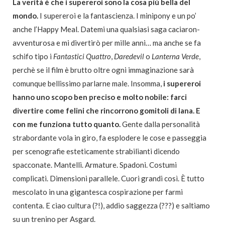
La verità è che i supereroi sono la cosa più bella del
mondo.
I supereroi e la fantascienza. I minipony e un po’
anche l’Happy Meal. Datemi una qualsiasi saga caciaron-
avventurosa e mi divertirò per mille anni… ma anche se fa
schifo tipo i
Fantastici Quattro
,
Daredevil
o
Lanterna Verde
,
perchè se il film è brutto oltre ogni immaginazione sarà
comunque bellissimo parlarne male. Insomma,
i supereroi
hanno uno scopo ben preciso e molto nobile: farci
divertire come felini che rincorrono gomitoli di lana. E
con me funziona tutto quanto.
Gente dalla personalità
strabordante vola in giro, fa esplodere le cose e passeggia
per scenografie esteticamente strabilianti dicendo
spacconate. Mantelli. Armature. Spadoni. Costumi
complicati. Dimensioni parallele. Cuori grandi così. È tutto
mescolato in una gigantesca cospirazione per farmi
contenta. E ciao cultura (?!), addio saggezza (???) e saltiamo
su un trenino per Asgard.