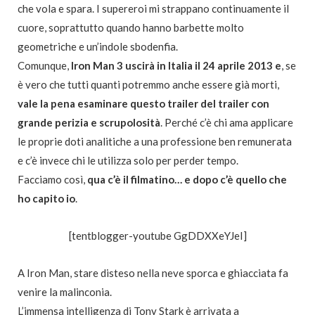
che vola e spara. I supereroi mi strappano continuamente il
cuore, soprattutto quando hanno barbette molto
geometriche e un’indole sbodenfia.
Comunque,
Iron Man 3 uscirà in Italia il 24 aprile 2013 e
, se
è vero che tutti quanti potremmo anche essere già morti,
vale la pena esaminare questo trailer del trailer con
grande perizia e scrupolosità
. Perché c’è chi ama applicare
le proprie doti analitiche a una professione ben remunerata
e c’è invece chi le utilizza solo per perder tempo.
Facciamo così,
qua c’è il filmatino… e dopo c’è quello che
ho capito io
.
[tentblogger-youtube GgDDXXeYJeI]
A Iron Man, stare disteso nella neve sporca e ghiacciata fa
venire la malinconia.
L’immensa intelligenza di Tony Stark è arrivata a