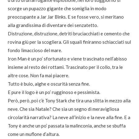
d’urto di un’arrogante esplosione, nel loro soggiorno si
scorge un pupazzo gigante che somiglia in modo
preoccupante a Jar Jar Binks. E se fosse vero, si meritano
alla grandissima di diventare dei senzatetto.
Distruzione, distruzione, detriti bruciacchiati e cemento che
rovina giù per la scogliera. Gli squali finiranno schiacciati sul
fondo limaccioso del mare.
Iron Man è un po’ sfortunato e viene trascinato nell’abisso
insieme al resto dei rottami. Trascinato per il collo, tra le
altre cose. Non fa mai piacere.
Tutto è buio, alghe e oscurità senza fine.
E pure il logo è un po’ rugginoso e pessimista.
Però, però, poi c’è Tony Stark che tira una slitta in mezzo alla
neve. Che sia Natale? Che sia un segno di meravigliosa
circolarità narrativa? La neve all’inizio e la neve alla fine. E a
Tony è anche un po’ passata la malinconia, anche se sbuffa
come un muflone d’altura.