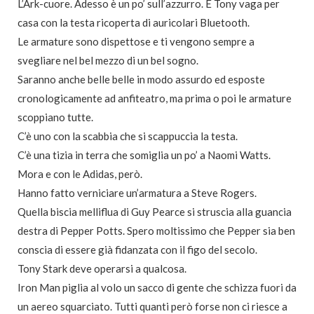
L’Ark-cuore. Adesso è un po’ sull’azzurro. E Tony vaga per
casa con la testa ricoperta di auricolari Bluetooth.
Le armature sono dispettose e ti vengono sempre a
svegliare nel bel mezzo di un bel sogno.
Saranno anche belle belle in modo assurdo ed esposte
cronologicamente ad anfiteatro, ma prima o poi le armature
scoppiano tutte.
C’è uno con la scabbia che si scappuccia la testa.
C’è una tizia in terra che somiglia un po’ a Naomi Watts.
Mora e con le Adidas, però.
Hanno fatto verniciare un’armatura a Steve Rogers.
Quella biscia melliflua di Guy Pearce si struscia alla guancia
destra di Pepper Potts. Spero moltissimo che Pepper sia ben
conscia di essere già fidanzata con il figo del secolo.
Tony Stark deve operarsi a qualcosa.
Iron Man piglia al volo un sacco di gente che schizza fuori da
un aereo squarciato. Tutti quanti però forse non ci riesce a