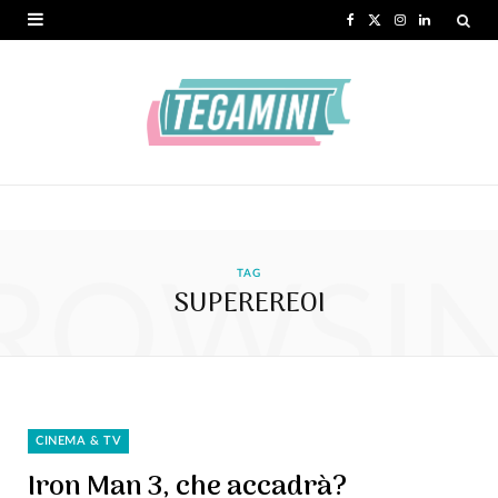
F
X
I
L
a
(
n
i
c
T
s
n
e
w
t
k
b
i
a
e
o
t
g
d
ROWSI
o
t
r
I
TAG
SUPEREREOI
k
e
a
n
r
m
)
CINEMA & TV
Iron Man 3, che accadrà?