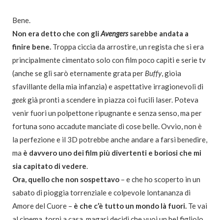
Bene.
Non era detto che con gli
Avengers
sarebbe andata a
finire bene.
Troppa ciccia da arrostire, un regista che si era
principalmente cimentato solo con film poco capiti e serie tv
(anche se gli sarò eternamente grata per
Buffy
, gioia
sfavillante della mia infanzia) e aspettative irragionevoli di
geek
già pronti a scendere in piazza coi fucili laser. Poteva
venir fuori un polpettone ripugnante e senza senso, ma per
fortuna sono accadute manciate di cose belle. Ovvio, non è
la perfezione e il 3D potrebbe anche andare a farsi benedire,
ma
è davvero uno dei film più divertenti e boriosi che mi
sia capitato di vedere
.
Ora, quello che non sospettavo
– e che ho scoperto in un
sabato di pioggia torrenziale e colpevole lontananza di
Amore del Cuore –
è che c’è tutto un mondo là fuori.
Te vai
al cinema, torni a casa, magari decidi che vuoi un bel figliolo