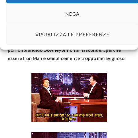
cosa deve capitare e lo lasciano lì a fare come vuole. E se si
NEGA
dimentica qualcosa c’è comunque Jarvis, sempre pronto a
offrire pacati suggerimenti.
Lo sappiamo tutti che è così.
VISUALIZZA LE PREFERENZE
E come farebbe ogni sbruffone amico della coerenza,
poi, lo splendido Downey Jr non si nasconde… perchè
essere Iron Man è semplicemente troppo meraviglioso.