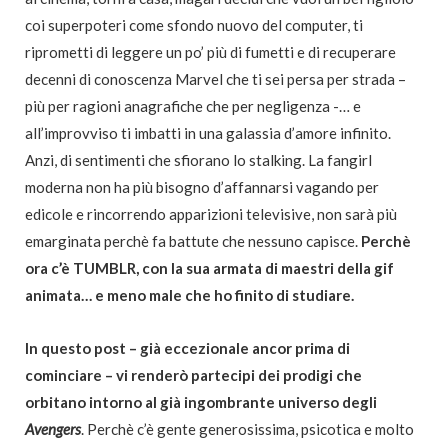
coi superpoteri come sfondo nuovo del computer, ti
riprometti di leggere un po’ più di fumetti e di recuperare
decenni di conoscenza Marvel che ti sei persa per strada –
più per ragioni anagrafiche che per negligenza -… e
all’improvviso ti imbatti in una galassia d’amore infinito.
Anzi, di sentimenti che sfiorano lo stalking. La fangirl
moderna non ha più bisogno d’affannarsi vagando per
edicole e rincorrendo apparizioni televisive, non sarà più
emarginata perchè fa battute che nessuno capisce.
Perchè
ora c’è TUMBLR, con la sua armata di maestri della gif
animata… e meno male che ho finito di studiare.
In questo post – già eccezionale ancor prima di
cominciare – vi renderò partecipi dei prodigi che
orbitano intorno al già ingombrante universo degli
Avengers
. Perchè c’è gente generosissima, psicotica e molto