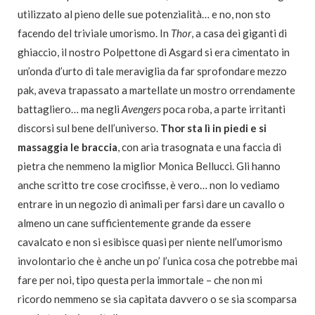
utilizzato al pieno delle sue potenzialità… e no, non sto
facendo del triviale umorismo. In
Thor
, a casa dei giganti di
ghiaccio, il nostro Polpettone di Asgard si era cimentato in
un’onda d’urto di tale meraviglia da far sprofondare mezzo
pak, aveva trapassato a martellate un mostro orrendamente
battagliero… ma negli
Avengers
poca roba, a parte irritanti
discorsi sul bene dell’universo.
Thor sta lì in piedi e si
massaggia le braccia
, con aria trasognata e una faccia di
pietra che nemmeno la miglior Monica Bellucci. Gli hanno
anche scritto tre cose crocifisse, è vero… non lo vediamo
entrare in un negozio di animali per farsi dare un cavallo o
almeno un cane sufficientemente grande da essere
cavalcato e non si esibisce quasi per niente nell’umorismo
involontario che è anche un po’ l’unica cosa che potrebbe mai
fare per noi, tipo questa perla immortale – che non mi
ricordo nemmeno se sia capitata davvero o se sia scomparsa