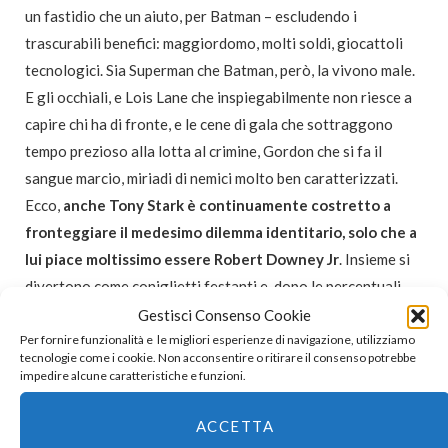
un fastidio che un aiuto, per Batman – escludendo i
trascurabili benefici: maggiordomo, molti soldi, giocattoli
tecnologici. Sia Superman che Batman, però, la vivono male.
E gli occhiali, e Lois Lane che inspiegabilmente non riesce a
capire chi ha di fronte, e le cene di gala che sottraggono
tempo prezioso alla lotta al crimine, Gordon che si fa il
sangue marcio, miriadi di nemici molto ben caratterizzati.
Ecco,
anche Tony Stark è continuamente costretto a
fronteggiare il medesimo dilemma identitario, solo che a
lui piace moltissimo essere Robert Downey Jr
. Insieme si
divertono come coniglietti festanti e, dopo le percentuali
sugli incassi degli
Avengers
, sono finalmente riusciti a far
Gestisci Consenso Cookie
collidere i rispettivi patrimoni in un fantastilione di dollari,
Per fornire funzionalità e le migliori esperienze di navigazione, utilizziamo
tecnologie come i cookie. Non acconsentire o ritirare il consenso potrebbe
da investire in completi su misura, scarpe un po’ alte,
impedire alcune caratteristiche e funzioni.
costruzioni, macchine e barbette accuratamente disegnate.
A Robert Downey Jr non scrivono nemmeno il copione, lo
ACCETTA
chiamano in scena all’ultimo momento, gli dicono più o meno