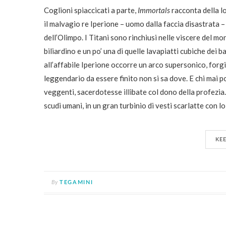
Coglioni spiaccicati a parte,
Immortals
racconta della lo
il malvagio re Iperione – uomo dalla faccia disastrata – 
dell’Olimpo. I Titani sono rinchiusi nelle viscere del m
biliardino e un po’ una di quelle lavapiatti cubiche dei 
all’affabile Iperione occorre un arco supersonico, fo
leggendario da essere finito non si sa dove. E chi mai 
veggenti, sacerdotesse illibate col dono della profezia.
scudi umani, in un gran turbinio di vesti scarlatte con l
KE
By
TEGAMINI