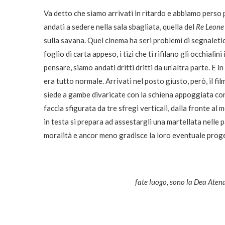
Va detto che siamo arrivati in ritardo e abbiamo perso p
andati a sedere nella sala sbagliata, quella del
Re Leone
sulla savana. Quel cinema ha seri problemi di segnaletica
foglio di carta appeso, i tizi che ti rifilano gli occhi
pensare, siamo andati dritti dritti da un’altra parte. E 
era tutto normale. Arrivati nel posto giusto, però, il fi
siede a gambe divaricate con la schiena appoggiata cont
faccia sfigurata da tre sfregi verticali, dalla fronte a
in testa si prepara ad assestargli una martellata nelle p
moralità e ancor meno gradisce la loro eventuale prog
fate luogo, sono la Dea Aten