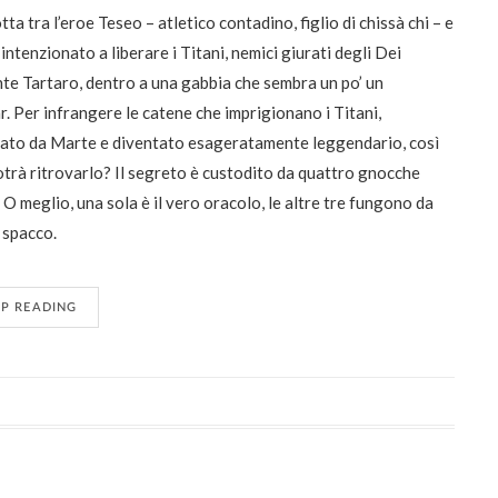
tta tra l’eroe Teseo – atletico contadino, figlio di chissà chi – e
intenzionato a liberare i Titani, nemici giurati degli Dei
onte Tartaro, dentro a una gabbia che sembra un po’ un
bar. Per infrangere le catene che imprigionano i Titani,
rgiato da Marte e diventato esageratamente leggendario, così
potrà ritrovarlo? Il segreto è custodito da quattro gnocche
 O meglio, una sola è il vero oracolo, le altre tre fungono da
o spacco.
EP READING