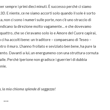
er sempre i primi dieci minuti. È successo perchè ci siamo
 3D
. E niente, ce ne siamo accorti solo quando il sole è sorto
, non ci sono i numeri sulle porte, non c’è uno straccio di
alini indicano la direzione molto vagamente… e che dovevamo
in quattro, che se c’eravamo solo io e Amore del Cuore capirai,
lm ci ha accolti bene: un traditore – compaesano di Teseo –
ro il muro. L’hanno frollato e seviziato ben bene, ha pure la
l mento. Davanti a lui, un energumeno con una struttura cornuta
alle. Perchè Iperione non gradisce i guerrieri di dubbia
enie.
a, la mia chioma splende di saggezza!
***