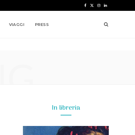
F
X
I
L
a
(
n
i
VIAGGI
PRESS
c
T
s
n
e
w
t
k
b
i
a
e
NG
o
t
g
d
o
t
r
I
k
e
a
n
r
m
)
In libreria