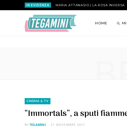
IN EVIDENZA
MARIA ATTANASIO | LA ROSA INVERSA
HOME
IL M
B
CINEMA & TV
“Immortals”, a sputi fiamm
BY
TEGAMINI
21 NOVEMBRE 2011