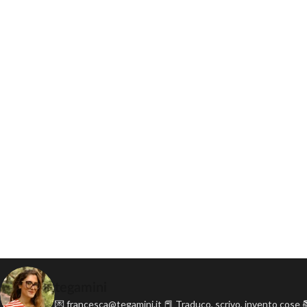
tegamini
💌 francesca@tegamini.it
📕 Traduco, scrivo, invento cose
