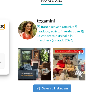
ECCOLA QUA
tegamini
💌 francesca@tegamini.it
📕
Traduco, scrivo, invento cose
📚
La vendetta è un ballo in
maschera (Einaudi, 2026)
E
Segui su Instagram