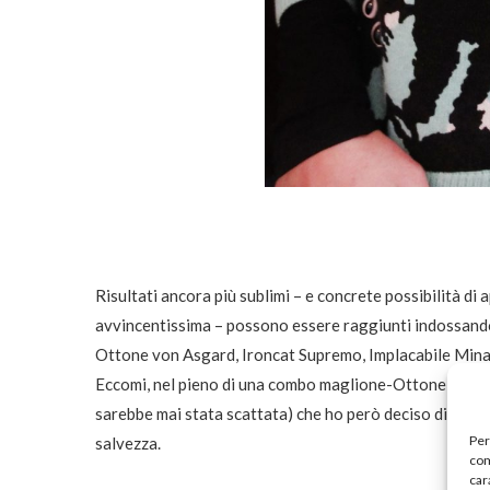
Risultati ancora più sublimi – e concrete possibilità d
avvincentissima – possono essere raggiunti indossan
Ottone von Asgard, Ironcat Supremo, Implacabile Min
Eccomi, nel pieno di una combo maglione-Ottone, all’in
sarebbe mai stata scattata) che ho però deciso di ritagl
Per
salvezza.
com
car