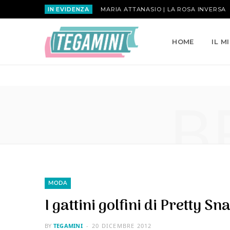
IN EVIDENZA
MARIA ATTANASIO | LA ROSA INVERSA
HOME
IL M
B
MODA
I gattini golfini di Pretty Sn
BY
TEGAMINI
20 DICEMBRE 2012