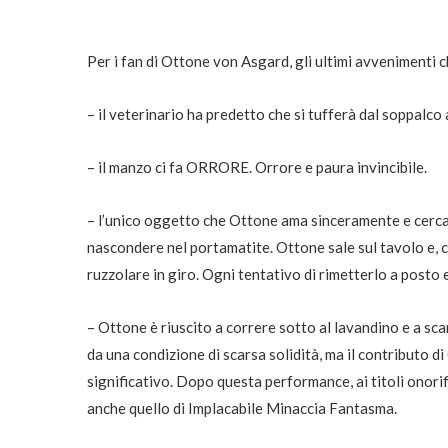
Per i fan di Ottone von Asgard, gli ultimi avvenimenti 
– il veterinario ha predetto che si tufferà dal soppalco 
– il manzo ci fa ORRORE. Orrore e paura invincibile.
– l’unico oggetto che Ottone ama sinceramente e cerca s
nascondere nel portamatite. Ottone sale sul tavolo e, co
ruzzolare in giro. Ogni tentativo di rimetterlo a posto e
– Ottone è riuscito a correre sotto al lavandino e a scard
da una condizione di scarsa solidità, ma il contributo di
significativo. Dopo questa performance, ai titoli onor
anche quello di Implacabile Minaccia Fantasma.