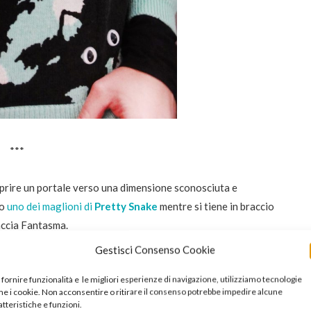
***
i aprire un portale verso una dimensione sconosciuta e
do
uno dei maglioni di
Pretty Snake
mentre si tiene in braccio
accia Fantasma.
terno di una fotografia più ampia (che non mi aspettavo
Gestisci Consenso Cookie
iare per consentire a vittime incolpevoli di raggiungere la
 fornire funzionalità e le migliori esperienze di navigazione, utilizziamo tecnologie
e i cookie. Non acconsentire o ritirare il consenso potrebbe impedire alcune
atteristiche e funzioni.