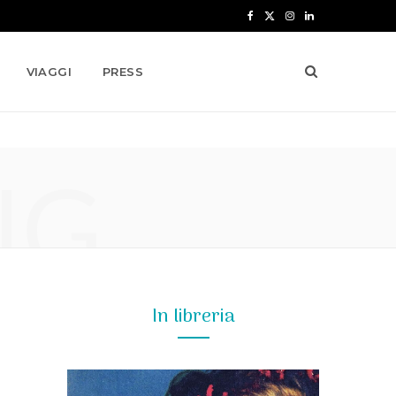
F
X
I
L
a
(
n
i
VIAGGI
PRESS
c
T
s
n
e
w
t
k
b
i
a
e
NG
o
t
g
d
o
t
r
I
k
e
a
n
r
m
)
In libreria