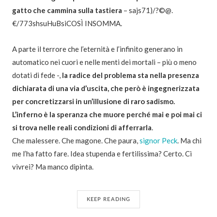
gatto che cammina sulla tastiera
– sajs71)/?©@.
€/773shsuHuBsiCOSÌ INSOMMA.
A parte il terrore che l’eternità e l’infinito generano in
automatico nei cuori e nelle menti dei mortali – più o meno
dotati di fede -,
la radice del problema sta nella presenza
dichiarata di una via d’uscita, che però è ingegnerizzata
per concretizzarsi in un’illusione di raro sadismo.
L’inferno è la speranza che muore perché mai e poi mai ci
si trova nelle reali condizioni di afferrarla
.
Che malessere. Che magone. Che paura,
signor Peck
. Ma chi
me l’ha fatto fare. Idea stupenda e fertilissima? Certo. Ci
vivrei? Ma manco dipinta.
KEEP READING