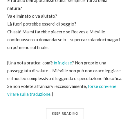
È l’araldo dell’apocalisse o una “semplice” forza della
natura?
Va eliminato o va aiutato?
Là fuori potrebbe esserci di peggio?
Chissà! Ma mi farebbe piacere se Reeves e Miéville
continuassero a domandarselo – supercazzolandoci magari
un po’ meno sul finale.
[Una nota pratica: com’è
in inglese
? Non proprio una
passeggiata di salute – Miéville non può non oracoleggiare
e il nucleo complessivo è leggenda o speculazione filosofica.
Se non volete affannarvi eccessivamente,
forse conviene
virare sulla traduzione
.]
KEEP READING