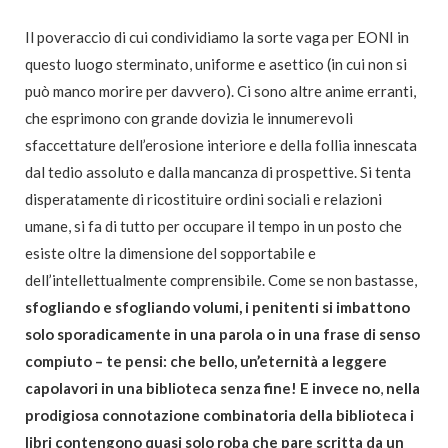
Il poveraccio di cui condividiamo la sorte vaga per EONI in
questo luogo sterminato, uniforme e asettico (in cui non si
può manco morire per davvero). Ci sono altre anime erranti,
che esprimono con grande dovizia le innumerevoli
sfaccettature dell’erosione interiore e della follia innescata
dal tedio assoluto e dalla mancanza di prospettive. Si tenta
disperatamente di ricostituire ordini sociali e relazioni
umane, si fa di tutto per occupare il tempo in un posto che
esiste oltre la dimensione del sopportabile e
dell’intellettualmente comprensibile. Come se non bastasse,
sfogliando e sfogliando volumi, i penitenti si imbattono
solo sporadicamente in una parola o in una frase di senso
compiuto – te pensi: che bello, un’eternità a leggere
capolavori in una biblioteca senza fine! E invece no
,
nella
prodigiosa connotazione combinatoria della biblioteca i
libri contengono quasi solo roba che pare scritta da un