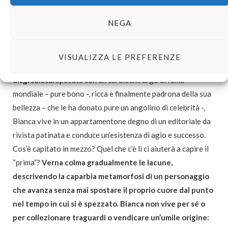
stratagemmi che dovrebbero donarle l’illusione di poter
NEGA
controllare la sua presa sul mondo.
La Bianca che ci parla in “presa diretta”, però, è una
VISUALIZZA LE PREFERENZE
persona all’apparenza lontanissima da quella bambina
disgraziata.
Sposata con un cardiochirurgo di fama
mondiale – pure bono -, ricca e finalmente padrona della sua
bellezza – che le ha donato pure un angolino di celebrità -,
Bianca vive in un appartamentone degno di un editoriale da
rivista patinata e conduce un’esistenza di agio e successo.
Cos’è capitato in mezzo? Quel che c’è lì ci aiuterà a capire il
“prima”?
Verna colma gradualmente le lacune,
descrivendo la caparbia metamorfosi di un personaggio
che avanza senza mai spostare il proprio cuore dal punto
nel tempo in cui si è spezzato. Bianca non vive per sé o
per collezionare traguardi o vendicare un’umile origine: