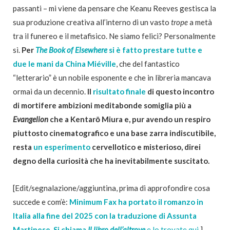
passanti – mi viene da pensare che Keanu Reeves gestisca la
sua produzione creativa all’interno di un vasto
trope
a metà
tra il funereo e il metafisico. Ne siamo felici? Personalmente
sì.
Per
The Book of Elsewhere
si è fatto prestare tutte e
due le mani da China Miéville
, che del fantastico
“letterario” è un nobile esponente e che in libreria mancava
ormai da un decennio.
Il
risultato finale
di questo incontro
di mortifere ambizioni meditabonde somiglia più a
Evangelion
che a Kentarō Miura e, pur avendo un respiro
piuttosto cinematografico e una base zarra indiscutibile,
resta
un esperimento
cervellotico e misterioso, direi
degno della curiosità che ha inevitabilmente suscitato.
[Edit/segnalazione/aggiuntina, prima di approfondire cosa
succede e com’è:
Minimum Fax ha portato il romanzo in
Italia alla fine del 2025 con la traduzione di Assunta
Martinese. Si chiama
Il libro dell’altrove
e lo trovate qui.
]