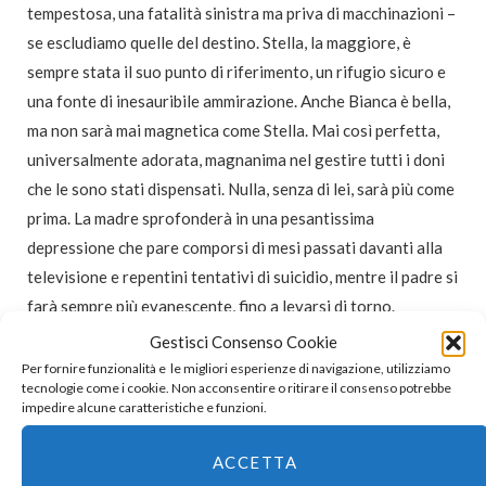
tempestosa, una fatalità sinistra ma priva di macchinazioni –
se escludiamo quelle del destino. Stella, la maggiore, è
sempre stata il suo punto di riferimento, un rifugio sicuro e
una fonte di inesauribile ammirazione. Anche Bianca è bella,
ma non sarà mai magnetica come Stella. Mai così perfetta,
universalmente adorata, magnanima nel gestire tutti i doni
che le sono stati dispensati. Nulla, senza di lei, sarà più come
prima. La madre sprofonderà in una pesantissima
depressione che pare comporsi di mesi passati davanti alla
televisione e repentini tentativi di suicidio, mentre il padre si
farà sempre più evanescente, fino a levarsi di torno.
L’evento inspiegabile e improvviso che ha eliminato
Gestisci Consenso Cookie
Stella dall’equazione contamina il presente e rende il
Per fornire funzionalità e le migliori esperienze di navigazione, utilizziamo
tecnologie come i cookie. Non acconsentire o ritirare il consenso potrebbe
futuro impossibile da immaginare
– a patto che ci si voglia
impedire alcune caratteristiche e funzioni.
arrivare, poi. Bianca, che non ha più una guida, cresce
portando con sé un fantasma, una domanda destinata a non
ACCETTA
ricevere risposta e una muraglia invalicabile di ossessioni e