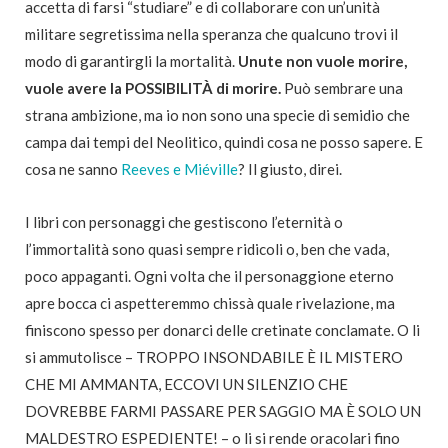
accetta di farsi “studiare” e di collaborare con un’unità
militare segretissima nella speranza che qualcuno trovi il
modo di garantirgli la mortalità.
Unute non vuole morire,
vuole avere la POSSIBILITÀ di morire.
Può sembrare una
strana ambizione, ma io non sono una specie di semidio che
campa dai tempi del Neolitico, quindi cosa ne posso sapere. E
cosa ne sanno
Reeves e Miéville
? Il giusto, direi.
I libri con personaggi che gestiscono l’eternità o
l’immortalità sono quasi sempre ridicoli o, ben che vada,
poco appaganti. Ogni volta che il personaggione eterno
apre bocca ci aspetteremmo chissà quale rivelazione, ma
finiscono spesso per donarci delle cretinate conclamate. O li
si ammutolisce – TROPPO INSONDABILE È IL MISTERO
CHE MI AMMANTA, ECCOVI UN SILENZIO CHE
DOVREBBE FARMI PASSARE PER SAGGIO MA È SOLO UN
MALDESTRO ESPEDIENTE! – o li si rende oracolari fino