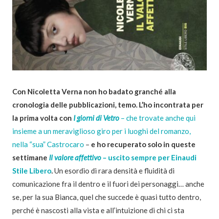
Con Nicoletta Verna non ho badato granché alla
cronologia delle pubblicazioni, temo. L’ho incontrata per
la prima volta con
I giorni di Vetro
– che trovate anche qui
insieme a un meraviglioso giro per i luoghi del romanzo,
nella “sua” Castrocaro
–
e ho recuperato solo in queste
settimane
Il valore affettivo
– uscito sempre per Einaudi
Stile Libero
.
Un esordio di rara densità e fluidità di
comunicazione fra il dentro e il fuori dei personaggi… anche
se, per la sua Bianca, quel che succede è quasi tutto dentro,
perché è nascosti alla vista e all’intuizione di chi ci sta