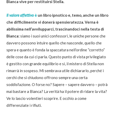
Bianca vive per restituirsi Stella.
Il valore affettivo
è
un libro ipnotico e, temo, anche un libro
che difficilmente vi donerà spensieratezza. Verna è
abilissima nell’avvilupparci, trascinandoci nella testa di
Bianca:
siamo i suoi unici confessori, le uniche persone che
davvero possono intuire quello che nasconde, quello che
spera e quanto è fonda la spaccatura nell’ordine “corretto”
delle cose da cui ci parla. Questo punto di vista privilegiato
è gestito con grande equilibrio e sì, il mistero di Stella non
rimarrà in sospeso. Mi sembrava utile dichiararlo, perché i
cerchi che si chiudono offrono sempre una certa
soddisfazione. O forse no? Sapere – sapere davvero – potrà
mai bastare a Bianca? La verità ha il potere di ridare la vita?
Ve lo lascio volentieri scoprire. E occhio a come
differenziate i rifiuti.