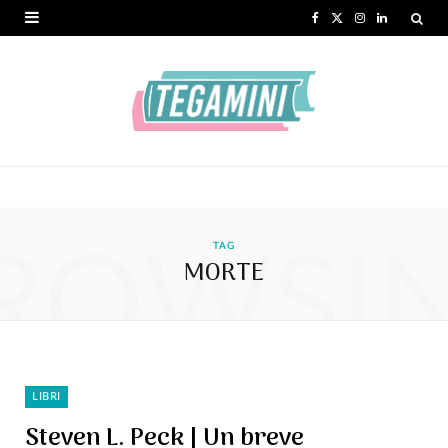
F
X
I
L
a
(
n
i
c
T
s
n
e
w
t
k
b
i
a
e
o
t
g
d
ROWSI
o
t
r
I
TAG
MORTE
k
e
a
n
r
m
)
LIBRI
Steven L. Peck | Un breve