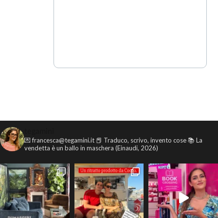
tegamini
💌 francesca@tegamini.it
📕 Traduco, scrivo, invento cose
📚 La
vendetta è un ballo in maschera (Einaudi, 2026)