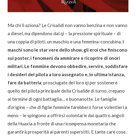
Ma chi li aziona? Le Crisalidi non vanno benzina
e non vanno
a diesel, ma dipendono dal qi –
la pressione spirituale – di
una coppia di piloti,
un maschio e una femmina-concubina.
I
maschi sono le star vere dello show, gli eroi che finiscono
sui poster, i fenomeni da ammirare e ricoprire di onori
militari. Le femmine devono obbedire, servire, soddisfare
i desideri del pilota a loro assegnato e, in ultima istanza,
fare da batteria
: prosciugate del loro qi per sostenere
quello del pilota principale della Crisalide di turno, crepano
al termine di ogni battaglia… e buonanotte.
Le famiglie
d’origine – che di figlie femmine farebbero forse volentieri a
meno – le spingono a offrirsi volontarie dai quattro angoli
della Huaxia a fronte
di una ricompensa monetaria che
garantirà prosperità ai parenti superstiti. E tante care cose.