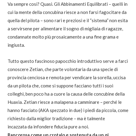
Va sempre così? Quasi. Gli Abbinamenti Equilibrati – quelli in
cui la mente della concubina riesce a non farsi fagocitare
da
quella del pilota – sono rari e preziosi e il “sistema” non esita
a servirsene per alimentare il sogno
di migliaia di ragazze,
condannate molto più prosaicamente a una fine grama e
ingiusta.
Tutto questo fascinoso papocchio introduttivo serve a farci
conoscere Zetian, che parte volontaria da una specie di
provincia cenciosa e remota per vendicare la sorella, uccisa
da un pilota che, come
si suppone facciano tutti i suoi
colleghi, ben poco ha
a cuore la causa delle concubine della
Huaxia. Zetian riesce a malapena
a camminare – perché le
hanno fasciato (AKA spezzato in due) i piedi da piccola, come
richiesto dalla miglior tradizione – ma è talmente
incazzata
da infondere fiducia pure
a noi.
Rancorosa come un crotalo e sostenuta
da un qi