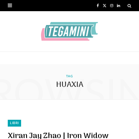
F
X
I
L
a
(
n
i
c
T
s
n
e
w
t
k
b
i
a
e
o
t
g
d
ROWSI
o
t
r
I
TAG
HUAXIA
k
e
a
n
r
m
)
LIBRI
Xiran Jay Zhao | Iron Widow