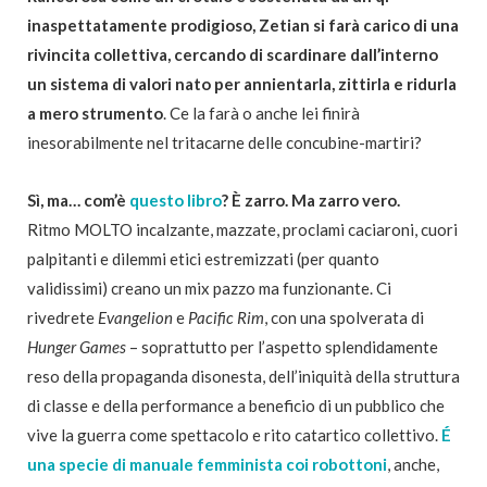
inaspettatamente prodigioso, Zetian si farà carico di una
rivincita collettiva, cercando di scardinare dall’interno
un sistema di valori nato
per annientarla, zittirla e ridurla
a mero strumento
. Ce la farà o anche lei finirà
inesorabilmente nel tritacarne delle concubine-martiri?
Sì, ma… com’è
questo libro
? È zarro. Ma zarro vero.
Ritmo MOLTO incalzante, mazzate, proclami caciaroni, cuori
palpitanti e dilemmi etici estremizzati (per quanto
validissimi) creano un mix pazzo ma funzionante. Ci
rivedrete
Evangelion
e
Pacific Rim
, con una spolverata di
Hunger Games
– soprattutto per l’aspetto splendidamente
reso della propaganda disonesta, dell’iniquità della struttura
di classe e della performance a beneficio di un pubblico che
vive la guerra come spettacolo e rito catartico collettivo.
É
una specie di manuale femminista coi robottoni
, anche,