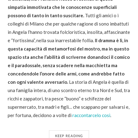
simpatia immotivata che le conoscenze superficiali
possono di tanto in tanto suscitare.
Tutti gli amici o i
colleghi di Milano che per qualche ragione di sono imbattuti
in Angela l’hanno trovata folcloristica, insolita, affascinante
e “fortissima”, nella sua inarrestabile follia.
Il dramma è lì, in
questa capacità di metamorfosi del mostro, ma in questo
spazio sta anche l’abilità di scriverne donandoci il comico
e il paradossale, senza scadere nella macchietta ma
concedendole l’onore delle armi, come andrebbe fatto
con ogni valente avversario.
La storia di Angela è quella di
una famiglia intera, di uno scontro eterno tra Nord e Sud, tra
ricchi e zappatori, tra pesce “buono” e schifezze del
supermercato, tra madri e figli… che scappano per salvarsi e,
per fortuna, decidono a volte di
raccontarcelo così
.
KEEP READING