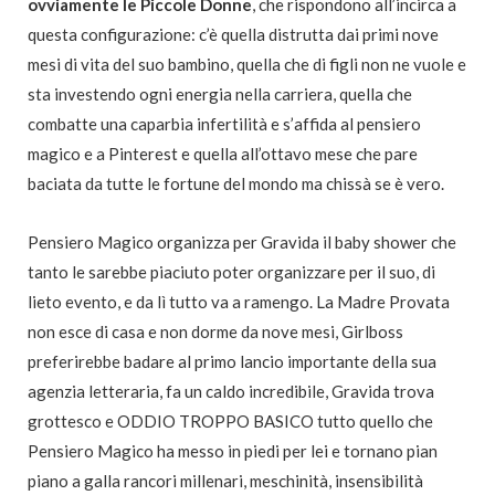
ovviamente le Piccole Donne
, che rispondono all’incirca a
questa configurazione: c’è quella distrutta dai primi nove
mesi di vita del suo bambino, quella che di figli non ne vuole e
sta investendo ogni energia nella carriera, quella che
combatte una caparbia infertilità e s’affida al pensiero
magico e a Pinterest e quella all’ottavo mese che pare
baciata da tutte le fortune del mondo ma chissà se è vero.
Pensiero Magico organizza per Gravida il baby shower che
tanto le sarebbe piaciuto poter organizzare per il suo, di
lieto evento, e da lì tutto va a ramengo. La Madre Provata
non esce di casa e non dorme da nove mesi, Girlboss
preferirebbe badare al primo lancio importante della sua
agenzia letteraria, fa un caldo incredibile, Gravida trova
grottesco e ODDIO TROPPO BASICO tutto quello che
Pensiero Magico ha messo in piedi per lei e tornano pian
piano a galla rancori millenari, meschinità, insensibilità