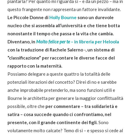
piantarla? Per quanto mi riguarda sì – e da un pezzo – ma in
questo frangente non rappresenta un fattore invalidante.
Le Piccole Donne di
Holly Bourne
sono un durevole
nucleo che si assembla all’università e che tiene botta
nonostante il tempo che passa e la vita che cambia.
Diventano, in
Molto felice per te
– in libreria per Heloola
con la traduzione di Rachele Salerno -, un sistema di
“classificazione” per raccontare le diverse facce del
rapporto con la maternità.
Possiamo delegare a queste quattro la totalità delle
potenziali iterazioni del concetto? Direi di no e sarebbe
anche improbabile pretenderlo, ma sono funzioni utili e
Bourne le architetta per generare la maggior conflittualità
possibile, oltre che
per commentare – tra solidarietà e
satira – cosa succede quando ci confrontiamo, nel
presente, con il grande continente dei figli.
Sono
volutamente molto calcate? Temo di sì – e spesso si cede al