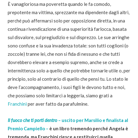
È vanagloriosa ma poveretta quando le fa comodo,
prepotente ma vittima, sprezzante ma dipendente dagli altri,
perché può affermarsi solo per opposizione diretta, in una
continua rivendicazione di una superiorità farlocca, basata
sul disvalore, sul pregiudizio e sul disprezzo. Le sue arringhe
sono confuse e la sua invadenza totale: son tutti coglioni (o
zoccole) tranne lei, che non si fida di nessuno e che tutti
dovrebbero elevare a esempio supremo, anche se crede a
intermittenza solo a quello che potrebbe tornarle utile o, per
principio, solo al contrario di quello che pensi tu. Lo stato le
deve l’accompagnamento, i suoi figli le devono tutto e noi,
che possiamo solo limitarci a leggerla, siamo grati a
Franchini
per aver fatto da parafulmine.
Il fuoco che ti porti dentro
– uscito per Marsilio e finalista al
Premio Campiello –
è un libro tremendo perché Angela è
tremenda, ma Franchini riesce a restituirci quella