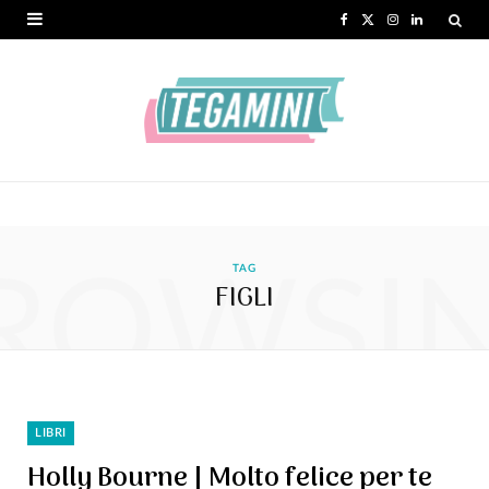
F
X
I
L
a
(
n
i
c
T
s
n
e
w
t
k
b
i
a
e
o
t
g
d
ROWSI
o
t
r
I
TAG
FIGLI
k
e
a
n
r
m
)
LIBRI
Holly Bourne | Molto felice per te