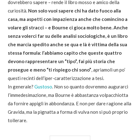
dovrebbero sapere – rende il libro mosso e amico della
curiosità.
Non solo vuoi sapere chi ha dato fuoco alla
casa, ma aspetti con impazienza anche che comincino a
volare gli stracci – e Bourne ci gioca molto bene. Anche
senza volerci far su delle analisi sociologiche, è un libro
che marcia spedito anche se qua e là è vittima della sua
stessa formula: l’abbiamo capito che queste quattro
devono rappresentare un “tipo”, fai più storia che
prosegue e meno “ti rispiego chi sono”
, apriamoli un po’
questi recinti dell’iper-caratterizzazione a tesi.
In generale?
Gustoso
. Non so quanto dovremmo augurarci
l’immedesimazione, ma Bourne è abbastanza volpacchiotta
da fornire appigli in abbondanza. E non per dare ragione alla
Gravida, ma la pignatta a forma di vulva non si può proprio
tollerare.