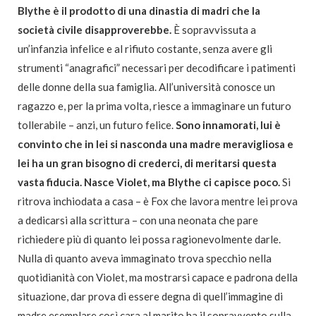
Blythe è il prodotto di una dinastia di madri che la
società civile disapproverebbe.
È sopravvissuta a
un’infanzia infelice e al rifiuto costante, senza avere gli
strumenti “anagrafici” necessari per decodificare i patimenti
delle donne della sua famiglia. All’università conosce un
ragazzo e, per la prima volta, riesce a immaginare un futuro
tollerabile – anzi, un futuro felice.
Sono innamorati, lui è
convinto che in lei si nasconda una madre meravigliosa e
lei ha un gran bisogno di crederci, di meritarsi questa
vasta fiducia. Nasce Violet, ma Blythe ci capisce poco.
Si
ritrova inchiodata a casa – è Fox che lavora mentre lei prova
a dedicarsi alla scrittura – con una neonata che pare
richiedere più di quanto lei possa ragionevolmente darle.
Nulla di quanto aveva immaginato trova specchio nella
quotidianità con Violet, ma mostrarsi capace e padrona della
situazione, dar prova di essere degna di quell’immagine di
madre esemplare così cara al marito ha il sopravvento sulla