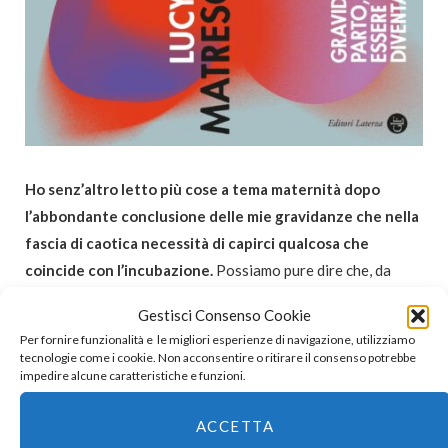
Ho senz’altro letto più cose a tema maternità dopo
l’abbondante conclusione delle mie gravidanze che nella
fascia di caotica necessità di capirci qualcosa che
coincide con l’incubazione.
Possiamo pure dire che, da
gravida, non ho letto niente e che, anche dopo, ci ho messo
Gestisci Consenso Cookie
degli anni a razionalizzare davvero un’infinità di aspetti
Per fornire funzionalità e le migliori esperienze di navigazione, utilizziamo
dell’esperienza fisica, emotiva, pratica e relazionale della
tecnologie come i cookie. Non acconsentire o ritirare il consenso potrebbe
impedire alcune caratteristiche e funzioni.
maternità. Di certo, mi sembra di essere più capace di
“capire” ora, ma dipende anche un po’
dall’arrivo sulla scena
ACCETTA
di un genere di saggistica che non ha l’obiettivo di