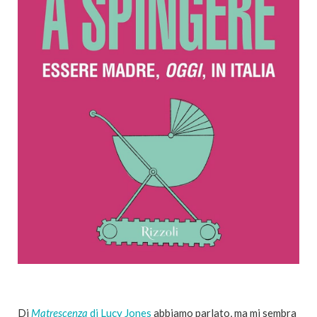
Di
Matrescenza
di Lucy Jones
abbiamo parlato, ma mi sembra