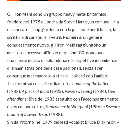
Gli
Iron Maid
sono un gruppo heavy metal britannico,
fondato nel 1975 a Londra da Steve Harris, un comune – ma
esasperato – maggiordomo con la passione per il basso, la
scrittura di canzoni e il Vetril. Pionieri di un genere
completamente nuovo, gli Iron Maid raggiungono un
meritato successo all’inizio degli anni ’80, dopo aver
finalmente deciso di abbandonare le rispettive incombenze
di amministrazione delle case padronali, senza aver
comunque mai imparato a stirare i colletti con l’amido.
Tra i primi successi ricordiamo
The number of the butler
(1982),
A piece of maid
(1983),
Powersweeping
(1984),
Live
after dinner
(live del 1985 eseguito con l’accompagnamento
di porcellane rotte),
Somewhere in Whirpool
(1986) e
Seventh
broom of a seventh son
(1988).
Sin dal ritorno nel 1999 del lead vocalist Bruce Dickinson –