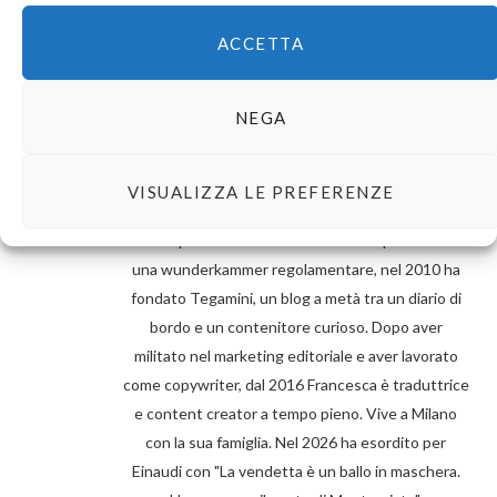
ACCETTA
NEGA
VISUALIZZA LE PREFERENZE
Francesca Crescentini è nata a Piacenza nel 1985.
Non disponendo dei mezzi sufficienti per allestire
una wunderkammer regolamentare, nel 2010 ha
fondato Tegamini, un blog a metà tra un diario di
bordo e un contenitore curioso. Dopo aver
militato nel marketing editoriale e aver lavorato
come copywriter, dal 2016 Francesca è traduttrice
e content creator a tempo pieno. Vive a Milano
con la sua famiglia. Nel 2026 ha esordito per
Einaudi con "La vendetta è un ballo in maschera.