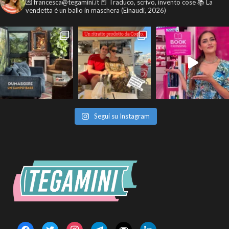
💌 francesca@tegamini.it
📕 Traduco, scrivo, invento cose
📚 La
vendetta è un ballo in maschera (Einaudi, 2026)
Segui su Instagram
facebook
twitter
instagram
telegram
mail
linkedin