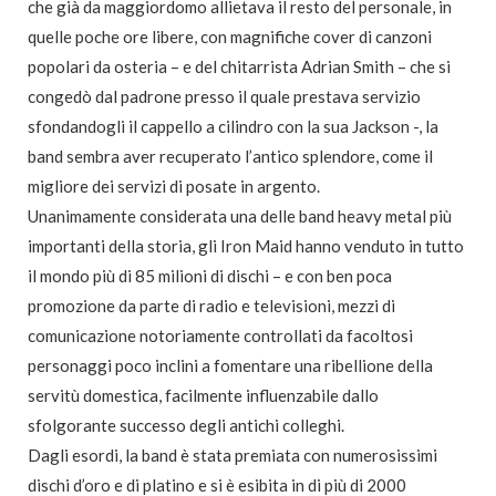
che già da maggiordomo allietava il resto del personale, in
quelle poche ore libere, con magnifiche cover di canzoni
popolari da osteria – e del chitarrista Adrian Smith – che si
congedò dal padrone presso il quale prestava servizio
sfondandogli il cappello a cilindro con la sua Jackson -, la
band sembra aver recuperato l’antico splendore, come il
migliore dei servizi di posate in argento.
Unanimamente considerata una delle band heavy metal più
importanti della storia, gli Iron Maid hanno venduto in tutto
il mondo più di 85 milioni di dischi – e con ben poca
promozione da parte di radio e televisioni, mezzi di
comunicazione notoriamente controllati da facoltosi
personaggi poco inclini a fomentare una ribellione della
servitù domestica, facilmente influenzabile dallo
sfolgorante successo degli antichi colleghi.
Dagli esordi, la band è stata premiata con numerosissimi
dischi d’oro e di platino e si è esibita in di più di 2000