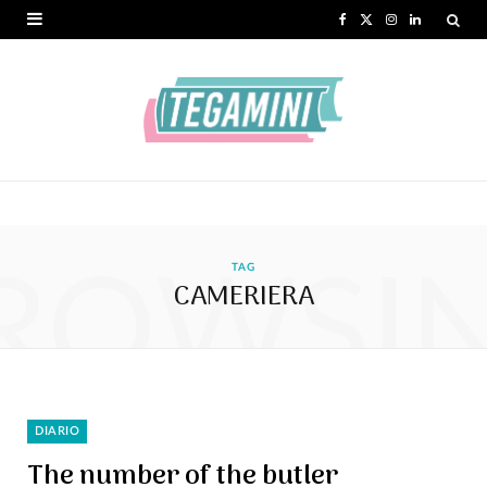
F
X
I
L
a
(
n
i
c
T
s
n
e
w
t
k
b
i
a
e
o
t
g
d
ROWSI
o
t
r
I
TAG
CAMERIERA
k
e
a
n
r
m
)
DIARIO
The number of the butler