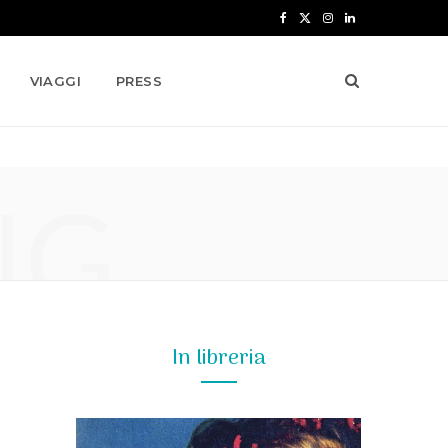
F
X
I
L
a
(
n
i
VIAGGI
PRESS
c
T
s
n
e
w
t
k
b
i
a
e
NG
o
t
g
d
o
t
r
I
k
e
a
n
r
m
)
In libreria