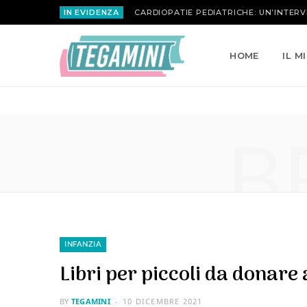
IN EVIDENZA
MARIA ATTANASIO | LA ROSA INVERSA
HOME
IL M
B
INFANZIA
Libri per piccoli da donare 
BY
TEGAMINI
10 DICEMBRE 2021