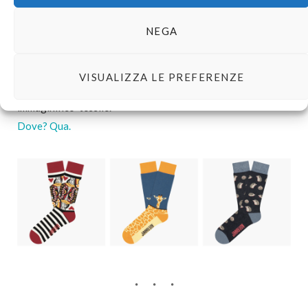
Materiali degnissimi, ottima fattura e ricerca iconografica a
NEGA
dir poco peculiare. Menzione d’onore per i pack tematici e
per le capsule cinematografico-pop: calzini di
Ritorno al
futuro
, di
Jurassic World
e con l’artwork delle locandine di
VISUALIZZA LE PREFERENZE
Hitchcock… insomma, vi imbatterete in un vasto orizzonte
immaginifico-tessile.
Dove? Qua.