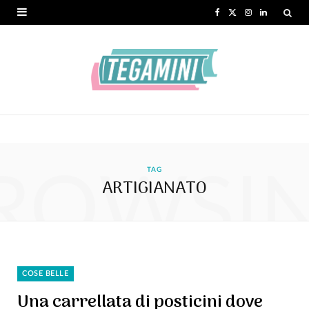
F
X
I
L
a
(
n
i
c
T
s
n
e
w
t
k
b
i
a
e
o
t
g
d
ROWSI
o
t
r
I
TAG
ARTIGIANATO
k
e
a
n
r
m
)
COSE BELLE
Una carrellata di posticini dove