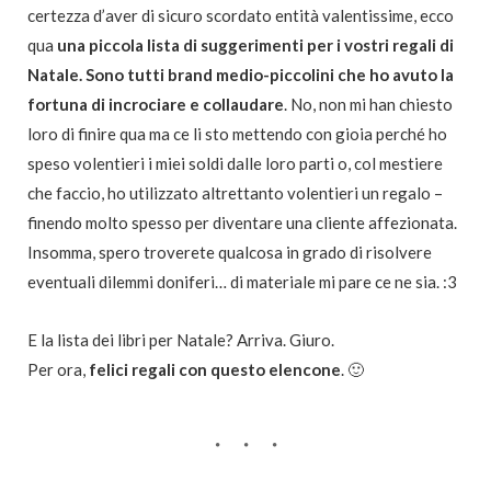
certezza d’aver di sicuro scordato entità valentissime, ecco
qua
una piccola lista di suggerimenti per i vostri regali di
Natale. Sono tutti brand medio-piccolini che ho avuto la
fortuna di incrociare e collaudare
. No, non mi han chiesto
loro di finire qua ma ce li sto mettendo con gioia perché ho
speso volentieri i miei soldi dalle loro parti o, col mestiere
che faccio, ho utilizzato altrettanto volentieri un regalo –
finendo molto spesso per diventare una cliente affezionata.
Insomma, spero troverete qualcosa in grado di risolvere
eventuali dilemmi doniferi… di materiale mi pare ce ne sia. :3
E la lista dei libri per Natale? Arriva. Giuro.
Per ora,
felici regali con questo elencone
. 🙂