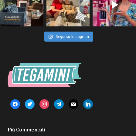
Segui su Instagram
facebook
twitter
instagram
telegram
mail
linkedin
Più Commentati