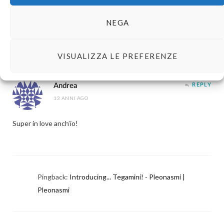
non posso non fidelizzarmi a un blog con sottotitolo meglio dei
NEGA
video con gatti.
VISUALIZZA LE PREFERENZE
Andrea
REPLY
13 ANNI AGO
Super in love anch’io!
Pingback:
Introducing... Tegamini! - Pleonasmi |
Pleonasmi