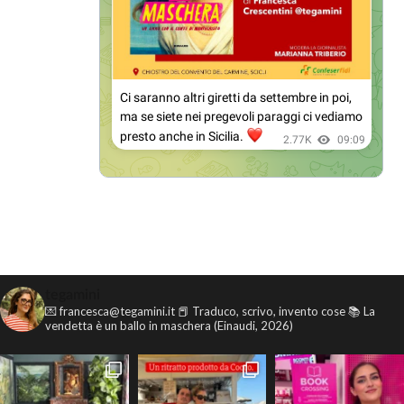
tegamini
💌 francesca@tegamini.it
📕 Traduco, scrivo, invento cose
📚 La
vendetta è un ballo in maschera (Einaudi, 2026)