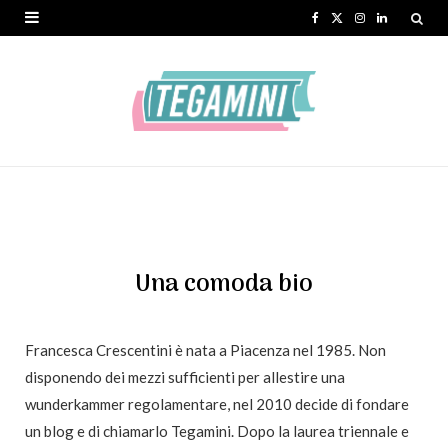
F
X
I
L
a
(
n
i
c
T
s
n
e
w
t
k
b
i
a
e
o
t
g
d
o
t
r
I
k
e
a
n
Una comoda bio
r
m
)
Francesca Crescentini è nata a Piacenza nel 1985. Non
disponendo dei mezzi sufficienti per allestire una
wunderkammer regolamentare, nel 2010 decide di fondare
un blog e di chiamarlo Tegamini. Dopo la laurea triennale e